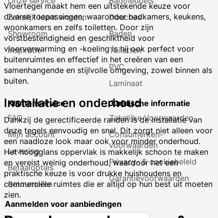
Onze service
Badmeubels
Vloertegel maakt hem een uitstekende keuze voor
diverse toepassingen, waaronder badkamers, keukens,
Zakelijk klant worden
Douches
woonkamers en zelfs toiletten. Door zijn
Showroom
Baden
vorstbestendigheid en geschiktheid voor
vloerverwarming en -koeling is hij ook perfect voor
Inspiratie
Toiletten
buitenruimtes en effectief in het creëren van een
PVC
samenhangende en stijlvolle omgeving, zowel binnen als
buiten.
Laminaat
Installatie en onderhoud
Klantenservice
Juridische informatie
FAQ
Zakelijke Voorwaarden
Dankzij de gerectificeerde randen is de installatie van
deze tegels eenvoudig en snel. Dit zorgt niet alleen voor
Mijn account
Consumenten­
een naadloze look maar ook voor minder onderhoud.
voorwaarden
Levering
Het hoogglans oppervlak is makkelijk schoon te maken
Privacy- & cookiebeleid
en vereist weinig onderhoud, waardoor het een
Betaalopties
praktische keuze is voor drukke huishoudens en
Garantie­voorwaarden
Retourneren
commerciële ruimtes die er altijd op hun best uit moeten
zien.
Aanmelden voor aanbiedingen
A