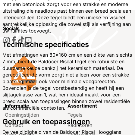
met een betonlook zorgt voor een strakke en moderne
uitstraling die naadloos past binnen een breed scala aan
interieurstijlen. Deze tegel biedt een unieke en visueel
aantrekkelijke oplossing die zowel stijl als verfijning aan
Socials
uw ruimtes toevoegt.
Technische specificaties
Met afmetingen van 80x160 cm en een dikte van slechts
7 mm, biedt de Baldocer Riscal tegel een robuuste en
duurzame keuze dankzij het keramisch materiaal. De
gerectificeerde vorm zorgt niet alleen voor een strakke
plaatsing, maar ook voor minimale voegbreedten.
Bovendien is de tegel vorstbestendig en heeft hij een
slijtageklasse van 1, wat hem ideaal maakt voor een
breed scala aan toepassingen binnen zowel residentiële
Informatie
Assortiment
als commerciële contexten.
Openingstijden
Tegels
Gebruik en toepassingen
Contact
Radiatoren
De veelzijdigheid van de Baldocer Riscal Hoogglans