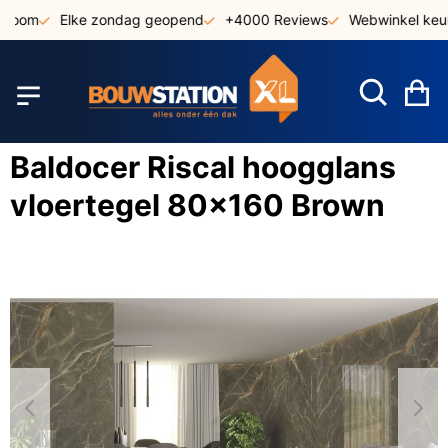
Ga
oom
Elke zondag geopend
+4000 Reviews
Webwinkel keurm
naar
de
inhoud
W
Baldocer Riscal hoogglans
vloertegel 80x160 Brown