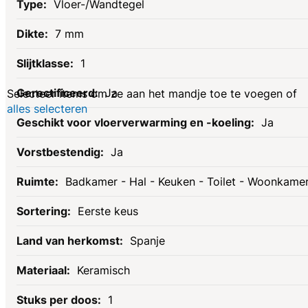
Gerelateerde
Vloer-/Wandtegel
7 mm
producten
1
Ja
Selecteer items om ze aan het mandje toe te voegen of
alles selecteren
Ja
Ja
Badkamer - Hal - Keuken - Toilet - Woonkame
Eerste keus
Spanje
Keramisch
1