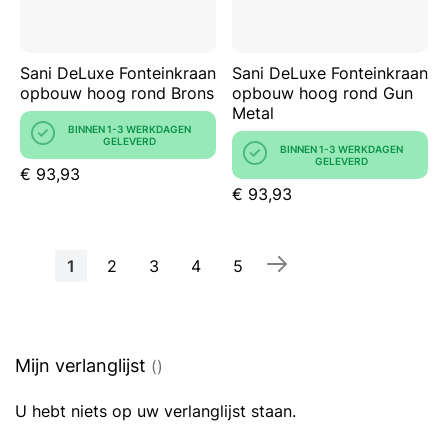
Sani DeLuxe Fonteinkraan
Sani DeLuxe Fonteinkraan
opbouw hoog rond Brons
opbouw hoog rond Gun
Metal
BINNEN 1-3 WERKDAGEN
GELEVERD
BINNEN 1-3 WERKDAGEN
GELEVERD
€ 93,93
€ 93,93
Pagina
U
Pagina
Pagina
Pagina
Pagina
1
2
3
4
5
lees
momenteel
pagina
Mijn verlanglijst
U hebt niets op uw verlanglijst staan.