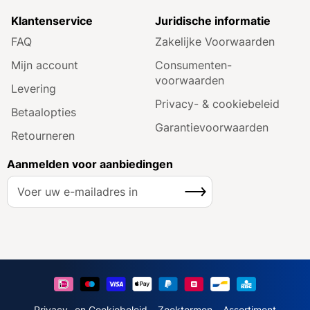
Klantenservice
Juridische informatie
FAQ
Zakelijke Voorwaarden
Mijn account
Consumenten­
voorwaarden
Levering
Privacy- & cookiebeleid
Betaalopties
Garantie­voorwaarden
Retourneren
Aanmelden voor aanbiedingen
A
Inschrijven
b
o
n
n
e
e
r
u
Privacy- en Cookiebeleid
Zoektermen
Assortiment