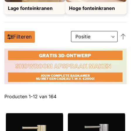
Lage fonteinkranen
Hoge fonteinkranen
V
Filteren
h
n
la
so
Producten
1
-
12
van
164