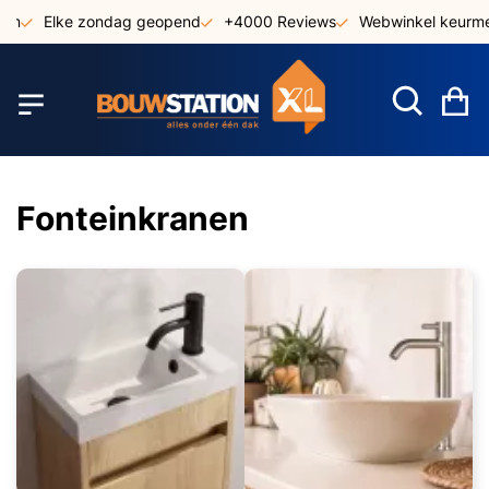
Ga
Elke zondag geopend
+4000 Reviews
Webwinkel keurmerk
naar
de
inhoud
W
Fonteinkranen