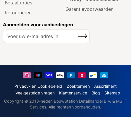
Betaalopties
Garantie­voorwaarden
Retourneren
Aanmelden voor aanbiedingen
A
Inschrijven
b
o
n
n
e
e
r
u
Privacy- en Cookiebeleid
Zoektermen
Assortiment
o
Veelgestelde vragen
Klantenservice
Blog
Sitemap
p
Copyright © 2013-heden BouwStation Detailhandel B.V. & MS IT
o
Services. Alle rechten voorbehouden.
n
z
e
n