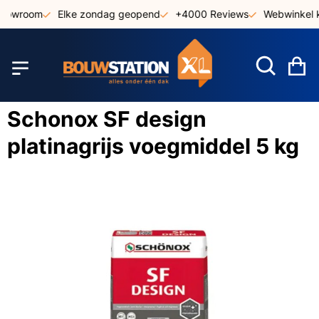
Ga
showroom
Elke zondag geopend
+4000 Reviews
Webwinkel k
naar
de
inhoud
W
Schonox SF design
platinagrijs voegmiddel 5 kg