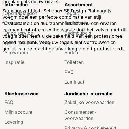
jarenlang als nieuw uitziet.
Informatie
Assortiment
Samengevat biedt Schonox SF Design Platinagrijs
Openingstijden
Tegels
Voegmiddel een perfecte combinatie van stijl,
Contact
Radiatoren
functionaliteit en duurzaamheid. Of u nu een ervaren
vakman bent of een enthousiaste doe-het-zelver, met dit
Onze service
Badmeubels
voegmiddel heeft u de zekerheid van een professioneel
ogend resultaat. Voeg uw tegels met vertrouwen en
Zakelijk klant worden
Douches
geniet van de prachtige afwerking die dit product biedt.
Showroom
Baden
Inspiratie
Toiletten
PVC
Laminaat
Klantenservice
Juridische informatie
FAQ
Zakelijke Voorwaarden
Mijn account
Consumenten­
voorwaarden
Levering
Privacy- & cookiebeleid