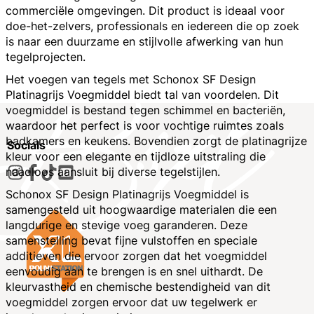
commerciële omgevingen. Dit product is ideaal voor
doe-het-zelvers, professionals en iedereen die op zoek
is naar een duurzame en stijlvolle afwerking van hun
tegelprojecten.
Het voegen van tegels met Schonox SF Design
Platinagrijs Voegmiddel biedt tal van voordelen. Dit
voegmiddel is bestand tegen schimmel en bacteriën,
waardoor het perfect is voor vochtige ruimtes zoals
badkamers en keukens. Bovendien zorgt de platinagrijze
Socials
kleur voor een elegante en tijdloze uitstraling die
naadloos aansluit bij diverse tegelstijlen.
Schonox SF Design Platinagrijs Voegmiddel is
samengesteld uit hoogwaardige materialen die een
langdurige en stevige voeg garanderen. Deze
samenstelling bevat fijne vulstoffen en speciale
additieven die ervoor zorgen dat het voegmiddel
eenvoudig aan te brengen is en snel uithardt. De
kleurvastheid en chemische bestendigheid van dit
voegmiddel zorgen ervoor dat uw tegelwerk er