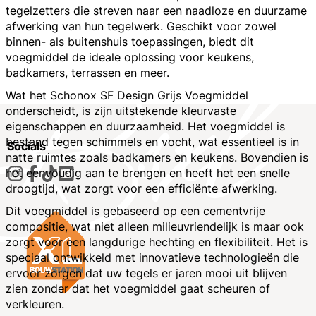
tegelzetters die streven naar een naadloze en duurzame
afwerking van hun tegelwerk. Geschikt voor zowel
binnen- als buitenshuis toepassingen, biedt dit
voegmiddel de ideale oplossing voor keukens,
badkamers, terrassen en meer.
Wat het Schonox SF Design Grijs Voegmiddel
onderscheidt, is zijn uitstekende kleurvaste
eigenschappen en duurzaamheid. Het voegmiddel is
bestand tegen schimmels en vocht, wat essentieel is in
Socials
natte ruimtes zoals badkamers en keukens. Bovendien is
het eenvoudig aan te brengen en heeft het een snelle
droogtijd, wat zorgt voor een efficiënte afwerking.
Dit voegmiddel is gebaseerd op een cementvrije
compositie, wat niet alleen milieuvriendelijk is maar ook
zorgt voor een langdurige hechting en flexibiliteit. Het is
speciaal ontwikkeld met innovatieve technologieën die
ervoor zorgen dat uw tegels er jaren mooi uit blijven
zien zonder dat het voegmiddel gaat scheuren of
verkleuren.