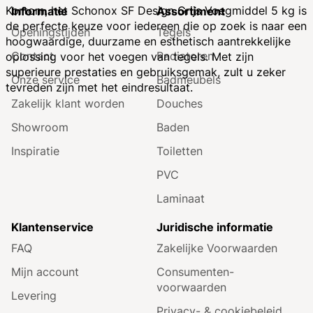
Kortom, het Schonox SF Design Grijs Voegmiddel 5 kg is
Informatie
Assortiment
de perfecte keuze voor iedereen die op zoek is naar een
Openingstijden
Tegels
hoogwaardige, duurzame en esthetisch aantrekkelijke
Contact
Radiatoren
oplossing voor het voegen van tegels. Met zijn
superieure prestaties en gebruiksgemak, zult u zeker
Onze service
Badmeubels
tevreden zijn met het eindresultaat.
Zakelijk klant worden
Douches
Showroom
Baden
Inspiratie
Toiletten
PVC
Laminaat
Klantenservice
Juridische informatie
FAQ
Zakelijke Voorwaarden
Mijn account
Consumenten­
voorwaarden
Levering
Privacy- & cookiebeleid