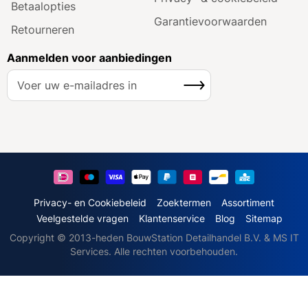
Betaalopties
Garantie­voorwaarden
Retourneren
Aanmelden voor aanbiedingen
A
Inschrijven
b
o
n
n
e
e
r
u
Privacy- en Cookiebeleid
Zoektermen
Assortiment
o
Veelgestelde vragen
Klantenservice
Blog
Sitemap
p
Copyright © 2013-heden BouwStation Detailhandel B.V. & MS IT
o
Services. Alle rechten voorbehouden.
n
z
e
n