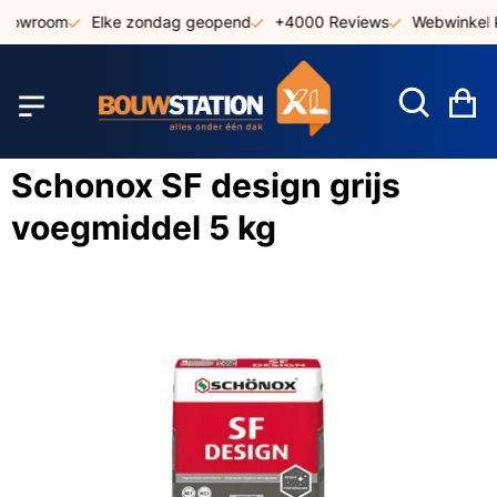
Ga
showroom
Elke zondag geopend
+4000 Reviews
Webwinkel k
naar
de
inhoud
W
Schonox SF design grijs
voegmiddel 5 kg