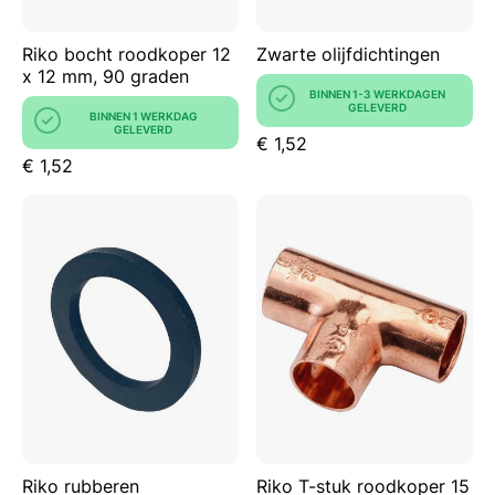
Riko bocht roodkoper 12
Zwarte olijfdichtingen
x 12 mm, 90 graden
BINNEN 1-3 WERKDAGEN
GELEVERD
BINNEN 1 WERKDAG
GELEVERD
€ 1,52
€ 1,52
Riko rubberen
Riko T-stuk roodkoper 15