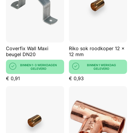
Coverfix Wall Maxi
Riko sok roodkoper 12 x
beugel DN20
12 mm
BINNEN 1-3 WERKDAGEN
BINNEN 1 WERKDAG
GELEVERD
GELEVERD
€ 0,91
€ 0,93