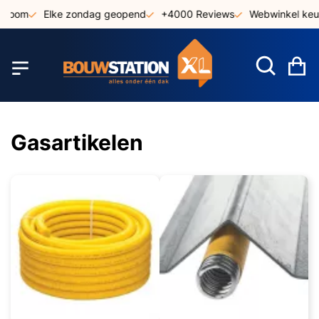
Ga
oom
Elke zondag geopend
+4000 Reviews
Webwinkel keurm
naar
de
inhoud
W
Gasartikelen