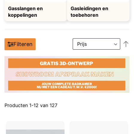
Gasslangen en
Gasleidingen en
koppelingen
toebehoren
V
Filteren
h
n
la
so
Producten
1
-
12
van
127