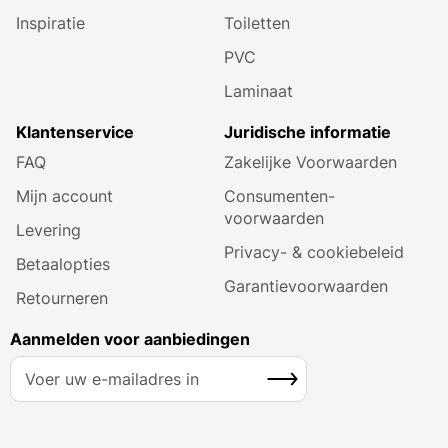
Inspiratie
Toiletten
PVC
Laminaat
Klantenservice
Juridische informatie
FAQ
Zakelijke Voorwaarden
Mijn account
Consumenten­
voorwaarden
Levering
Privacy- & cookiebeleid
Betaalopties
Garantie­voorwaarden
Retourneren
Aanmelden voor aanbiedingen
A
Inschrijven
b
o
n