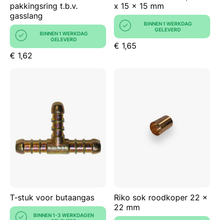
pakkingsring t.b.v.
x 15 x 15 mm
gasslang
BINNEN 1 WERKDAG
GELEVERD
BINNEN 1 WERKDAG
GELEVERD
€ 1,65
€ 1,62
T-stuk voor butaangas
Riko sok roodkoper 22 x
22 mm
BINNEN 1-3 WERKDAGEN