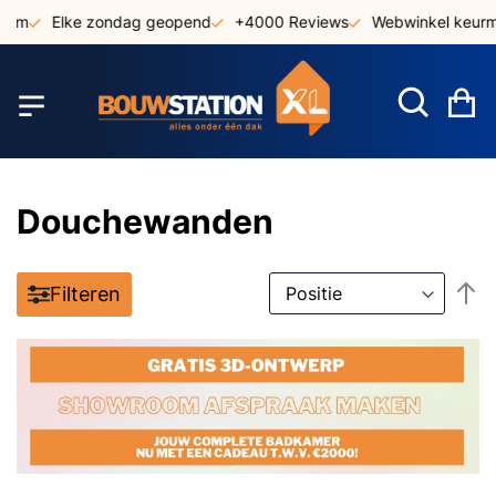
Ga
Elke zondag geopend
+4000 Reviews
Webwinkel keurmerk
naar
de
inhoud
W
Douchewanden
V
Filteren
h
n
la
so