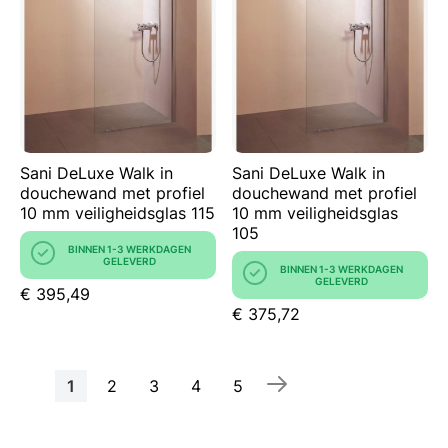
Sani DeLuxe Walk in
Sani DeLuxe Walk in
douchewand met profiel
douchewand met profiel
10 mm veiligheidsglas 115
10 mm veiligheidsglas
105
BINNEN 1-3 WERKDAGEN
GELEVERD
BINNEN 1-3 WERKDAGEN
GELEVERD
€ 395,49
€ 375,72
Pagina
U
Pagina
Pagina
Pagina
Pagina
1
2
3
4
5
lees