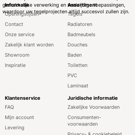
Informatie
Assortiment
gemakkelijke verwerking en veelzijdige toepassingen,
waardoor uw tegelprojecten altijd succesvol zullen zijn.
Openingstijden
Tegels
Contact
Radiatoren
Onze service
Badmeubels
Zakelijk klant worden
Douches
Showroom
Baden
Inspiratie
Toiletten
PVC
Laminaat
Klantenservice
Juridische informatie
FAQ
Zakelijke Voorwaarden
Mijn account
Consumenten­
voorwaarden
Levering
Privacy- & cookiebeleid