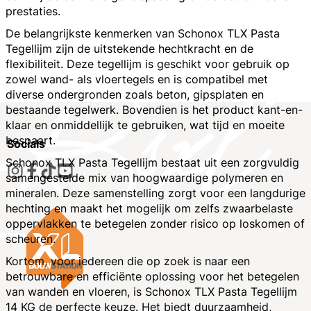
prestaties.
De belangrijkste kenmerken van Schonox TLX Pasta
Tegellijm zijn de uitstekende hechtkracht en de
flexibiliteit. Deze tegellijm is geschikt voor gebruik op
zowel wand- als vloertegels en is compatibel met
diverse ondergronden zoals beton, gipsplaten en
bestaande tegelwerk. Bovendien is het product kant-en-
klaar en onmiddellijk te gebruiken, wat tijd en moeite
bespaart.
Socials
Schonox TLX Pasta Tegellijm bestaat uit een zorgvuldig
samengestelde mix van hoogwaardige polymeren en
mineralen. Deze samenstelling zorgt voor een langdurige
hechting en maakt het mogelijk om zelfs zwaarbelaste
oppervlakken te betegelen zonder risico op loskomen of
scheuren.
Kortom, voor iedereen die op zoek is naar een
betrouwbare en efficiënte oplossing voor het betegelen
van wanden en vloeren, is Schonox TLX Pasta Tegellijm
14 KG de perfecte keuze. Het biedt duurzaamheid,