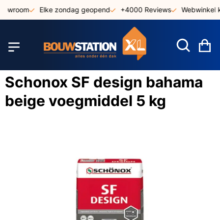
Ga
showroom
Elke zondag geopend
+4000 Reviews
Webwinkel k
naar
de
inhoud
W
Schonox SF design bahama
beige voegmiddel 5 kg