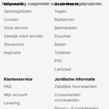
hoogwaardig voegmiddel voor diverse tegelprojecten.
Informatie
Assortiment
Openingstijden
Tegels
Contact
Radiatoren
Onze service
Badmeubels
Zakelijk klant worden
Douches
Showroom
Baden
Inspiratie
Toiletten
PVC
Laminaat
Klantenservice
Juridische informatie
FAQ
Zakelijke Voorwaarden
Mijn account
Consumenten­
voorwaarden
Levering
Privacy- & cookiebeleid