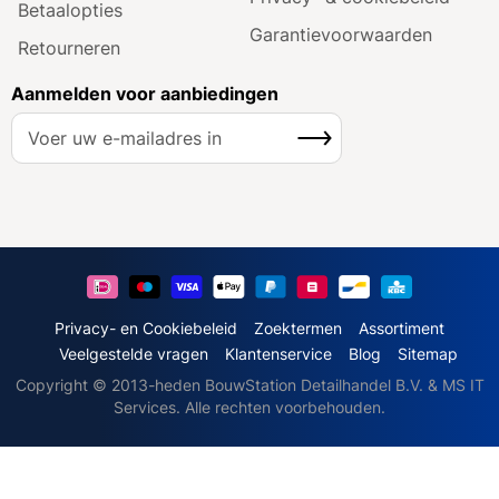
Betaalopties
Garantie­voorwaarden
Retourneren
Aanmelden voor aanbiedingen
A
Inschrijven
b
o
n
n
e
e
r
u
Privacy- en Cookiebeleid
Zoektermen
Assortiment
o
Veelgestelde vragen
Klantenservice
Blog
Sitemap
p
Copyright © 2013-heden BouwStation Detailhandel B.V. & MS IT
o
Services. Alle rechten voorbehouden.
n
z
e
n