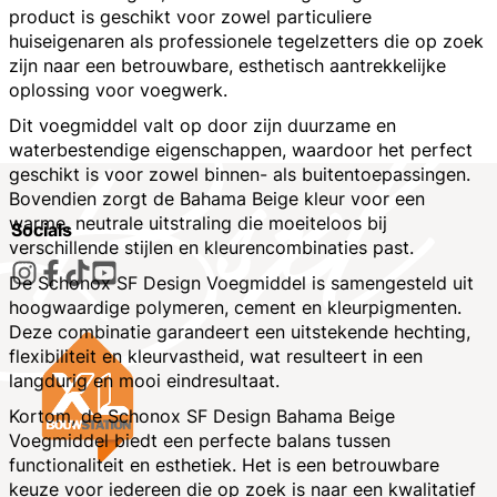
product is geschikt voor zowel particuliere
huiseigenaren als professionele tegelzetters die op zoek
zijn naar een betrouwbare, esthetisch aantrekkelijke
oplossing voor voegwerk.
Dit voegmiddel valt op door zijn duurzame en
waterbestendige eigenschappen, waardoor het perfect
geschikt is voor zowel binnen- als buitentoepassingen.
Bovendien zorgt de Bahama Beige kleur voor een
warme, neutrale uitstraling die moeiteloos bij
Socials
verschillende stijlen en kleurencombinaties past.
De Schonox SF Design Voegmiddel is samengesteld uit
hoogwaardige polymeren, cement en kleurpigmenten.
Deze combinatie garandeert een uitstekende hechting,
flexibiliteit en kleurvastheid, wat resulteert in een
langdurig en mooi eindresultaat.
Kortom, de Schonox SF Design Bahama Beige
Voegmiddel biedt een perfecte balans tussen
functionaliteit en esthetiek. Het is een betrouwbare
keuze voor iedereen die op zoek is naar een kwalitatief