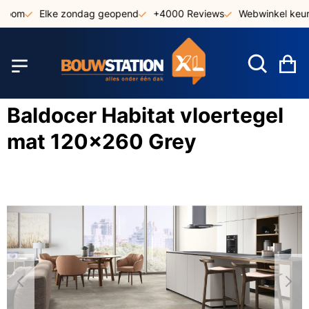
Ga
oom
Elke zondag geopend
+4000 Reviews
Webwinkel keurme
naar
de
inhoud
W
Baldocer Habitat vloertegel
mat 120x260 Grey