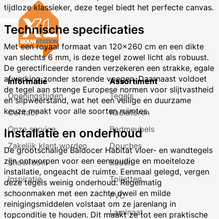
tijdloze klassieker, deze tegel biedt het perfecte canvas.
Technische specificaties
Met een royaal formaat van 120x260 cm en een dikte
van slechts 6 mm, is deze tegel zowel licht als robuust.
De gerectificeerde randen verzekeren een strakke, egale
afwerking zonder storende voegen. Daarnaast voldoet
Informatie
Assortiment
de tegel aan strenge Europese normen voor slijtvastheid
Openingstijden
Tegels
en slipweerstand, wat het een veilige en duurzame
keuze maakt voor alle soorten ruimtes.
Contact
Radiatoren
Onze service
Badmeubels
Installatie en onderhoud
Zakelijk klant worden
Douches
De grootschalige Baldocer Habitat vloer- en wandtegels
zijn ontworpen voor een eenvoudige en moeiteloze
Showroom
Baden
installatie, ongeacht de ruimte. Eenmaal gelegd, vergen
Inspiratie
Toiletten
deze tegels weinig onderhoud. Regelmatig
schoonmaken met een zachte dweil en milde
PVC
reinigingsmiddelen volstaat om ze jarenlang in
Laminaat
topconditie te houden. Dit maakt ze tot een praktische