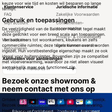
keuze voor wie tijd en kosten wil besparen op lange
Klantenservice
Juridische informatie
termijn.
FAQ
Zakelijke Voorwaarden
Gebruik en toepassingen
Mijn account
Consumenten­
voorwaarden
De veelzijdigheid van de Baldocer Habitat tegel maakt
Levering
deze geschikt voor een breed scala aan toepassingen.
Privacy- & cookiebeleid
Betaalopties
Van badkamers tot woonkamers, keukens en zelfs
Garantie­voorwaarden
commerciële ruimtes; deze tegels kunnen overal worden
Retourneren
ingezet. Hun vorstbestendige eigenschap maakt ze ook
ideaal voor buitenruimtes. Bovendien zijn ze compatibel
Aanmelden voor aanbiedingen
met vloerverwarming, waardoor ze niet alleen visueel
A
aantrekkelijk maar ook functioneel zijn.
Inschrijven
b
o
Bezoek onze showroom &
n
neem contact met ons op
n
e
e
Ontdek ons uitgebreide aanbod aan tegels persoonlijk.
r
Bezoek onze
Showroom
voor een complete ervaring.
u
Heeft u vragen? Stuur ons gerust een e-mail op
Privacy- en Cookiebeleid
Zoektermen
Assortiment