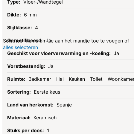
Gerelateerde
Vloer-/Wandtegel
6 mm
producten
4
Ja
Selecteer items om ze aan het mandje toe te voegen of
alles selecteren
Ja
Ja
Badkamer - Hal - Keuken - Toilet - Woonkame
Eerste keus
Spanje
Keramisch
1