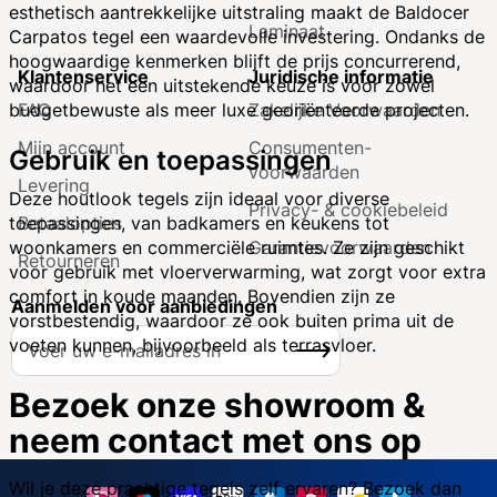
esthetisch aantrekkelijke uitstraling maakt de Baldocer
Laminaat
Carpatos tegel een waardevolle investering. Ondanks de
hoogwaardige kenmerken blijft de prijs concurrerend,
Klantenservice
Juridische informatie
waardoor het een uitstekende keuze is voor zowel
FAQ
Zakelijke Voorwaarden
budgetbewuste als meer luxe georiënteerde projecten.
Mijn account
Consumenten­
Gebruik en toepassingen
voorwaarden
Levering
Deze houtlook tegels zijn ideaal voor diverse
Privacy- & cookiebeleid
Betaalopties
toepassingen, van badkamers en keukens tot
Garantie­voorwaarden
woonkamers en commerciële ruimtes. Ze zijn geschikt
Retourneren
voor gebruik met vloerverwarming, wat zorgt voor extra
comfort in koude maanden. Bovendien zijn ze
Aanmelden voor aanbiedingen
vorstbestendig, waardoor ze ook buiten prima uit de
A
voeten kunnen, bijvoorbeeld als terrasvloer.
Inschrijven
b
o
Bezoek onze showroom &
n
neem contact met ons op
n
e
e
Wil je deze prachtige tegels zelf ervaren? Bezoek dan