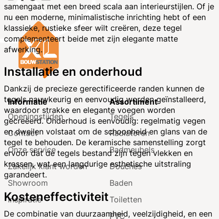
samengaat met een breed scala aan interieurstijlen. Of je
nu een moderne, minimalistische inrichting hebt of een
klassieke, rustieke sfeer wilt creëren, deze tegel
complementeert beide met zijn elegante matte
afwerking.
Installatie en onderhoud
Dankzij de precieze gerectificeerde randen kunnen de
tegels nauwkeurig en eenvoudig worden geïnstalleerd,
Informatie
Assortiment
waardoor strakke en elegante voegen worden
Openingstijden
Tegels
gecreëerd. Onderhoud is eenvoudig: regelmatig vegen
en dweilen volstaat om de schoonheid en glans van de
Contact
Radiatoren
tegel te behouden. De keramische samenstelling zorgt
Onze service
Badmeubels
ervoor dat de tegels bestand zijn tegen vlekken en
krassen, wat een langdurige esthetische uitstraling
Zakelijk klant worden
Douches
garandeert.
Showroom
Baden
Kosteneffectiviteit
Inspiratie
Toiletten
De combinatie van duurzaamheid, veelzijdigheid, en een
PVC