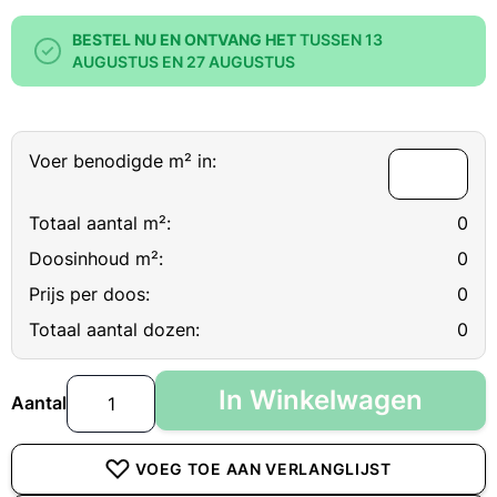
BESTEL NU EN ONTVANG HET
TUSSEN 13
AUGUSTUS EN 27 AUGUSTUS
Voer benodigde m² in:
Totaal aantal m²:
0
Doosinhoud m²:
0
Prijs per doos:
0
Totaal aantal dozen:
0
In Winkelwagen
Aantal
VOEG TOE AAN VERLANGLIJST