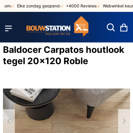
Ga
oom
Elke zondag geopend
+4000 Reviews
Webwinkel keurm
naar
de
inhoud
W
Baldocer Carpatos houtlook
tegel 20x120 Roble