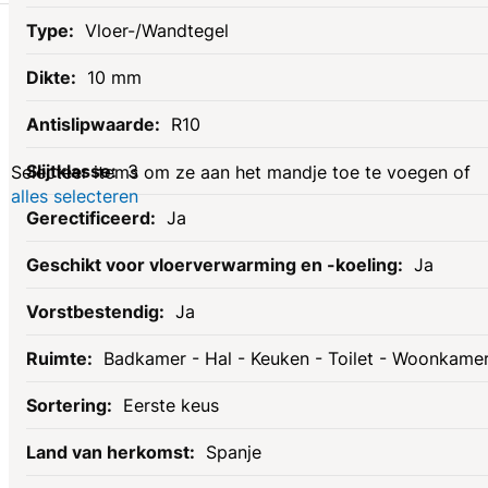
Gerelateerde
Vloer-/Wandtegel
10 mm
producten
R10
3
Selecteer items om ze aan het mandje toe te voegen of
alles selecteren
Ja
Ja
Ja
Badkamer - Hal - Keuken - Toilet - Woonkame
Eerste keus
Spanje