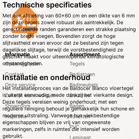
Technische specificaties
Met een afmeting van 60x60 cm en een dikte van 6 mm
zijn deze tegels zowel robuust als aantrekkelijk. De
gerectificeerde randen garanderen een strakke plaatsing
zonder brede voegen. Bovendien zorgt de hoge
slijtvastheid ervan ervoor dat ze bestand zijn tegen
dagelijkse slijtage, terwijl de vorstbestendigheid ze
Informatie
Assortiment
geschikt maakt voor uiteenlopende klimatologische
omstandigheden.
Openingstijden
Tegels
Contact
Radiatoren
Installatie en onderhoud
Onze service
Badmeubels
Het installatieproces van de Baldocer Blanco vloertegel
is uiterst eenvoudig, mede dankzij het vierkante design.
Zakelijk klant worden
Douches
Deze tegels vereisen weinig onderhoud; met een
Showroom
Baden
reguliere reiniging behoud je gemakkelijk hun schone en
moderne uitstraling. Vanwege hun vlekbestendige
Inspiratie
Toiletten
eigenschappen blijven ze vrij van ongewenste
PVC
markeringen, zelfs in ruimtes die intensief worden
gebruikt.
Laminaat