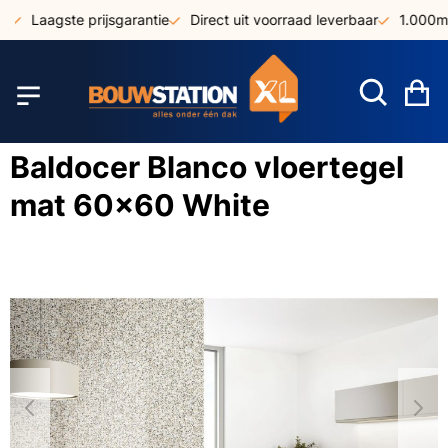
Ga
Laagste prijsgarantie
Direct uit voorraad leverbaar
1.000m² aa
naar
de
inhoud
W
Baldocer Blanco vloertegel
mat 60x60 White