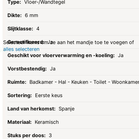
Gerelateerde
Vloer-/Wandtegel
6 mm
producten
4
Ja
Selecteer items om ze aan het mandje toe te voegen of
alles selecteren
Ja
Ja
Badkamer - Hal - Keuken - Toilet - Woonkame
Eerste keus
Spanje
Keramisch
3