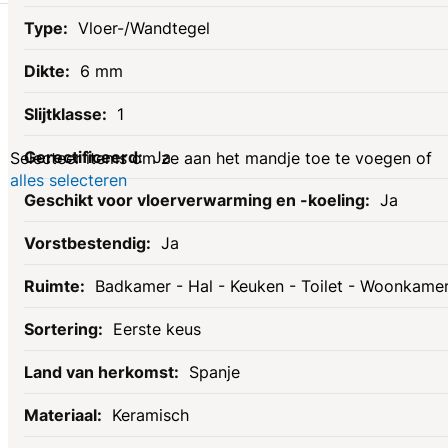
Gerelateerde
Vloer-/Wandtegel
6 mm
producten
1
Ja
Selecteer items om ze aan het mandje toe te voegen of
alles selecteren
Ja
Ja
Badkamer - Hal - Keuken - Toilet - Woonkame
Eerste keus
Spanje
Keramisch