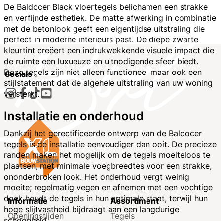
De Baldocer Black vloertegels belichamen een strakke
en verfijnde esthetiek. De matte afwerking in combinatie
met de betonlook geeft een eigentijdse uitstraling die
perfect in moderne interieurs past. De diepe zwarte
kleurtint creëert een indrukwekkende visuele impact die
de ruimte een luxueuze en uitnodigende sfeer biedt.
Deze tegels zijn niet alleen functioneel maar ook een
Socials
stijlstatement dat de algehele uitstraling van uw woning
versterkt.
Installatie en onderhoud
Dankzij het gerectificeerde ontwerp van de Baldocer
tegels is de installatie eenvoudiger dan ooit. De precieze
randen maken het mogelijk om de tegels moeiteloos te
plaatsen, met minimale voegbreedtes voor een strakke,
ononderbroken look. Het onderhoud vergt weinig
moeite; regelmatig vegen en afnemen met een vochtige
doek houdt de tegels in hun optimale staat, terwijl hun
Informatie
Assortiment
hoge slijtvastheid bijdraagt aan een langdurige
Openingstijden
Tegels
schoonheid.