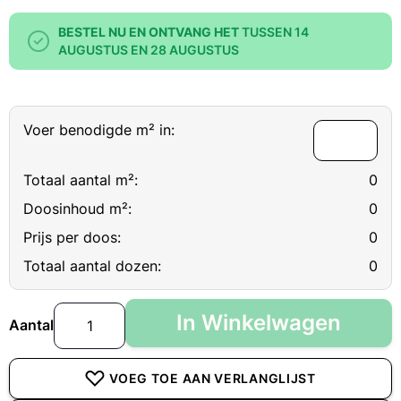
BESTEL NU EN ONTVANG HET
TUSSEN 14
AUGUSTUS EN 28 AUGUSTUS
Voer benodigde m² in:
Totaal aantal m²:
0
Doosinhoud m²:
0
Prijs per doos:
0
Totaal aantal dozen:
0
In Winkelwagen
Aantal
VOEG TOE AAN VERLANGLIJST