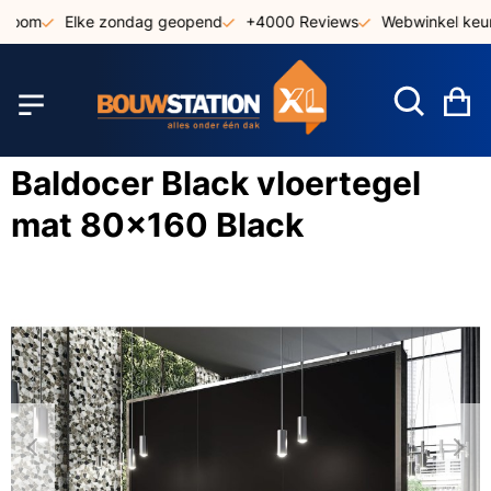
Ga
oom
Elke zondag geopend
+4000 Reviews
Webwinkel keurme
naar
de
inhoud
W
Baldocer Black vloertegel
mat 80x160 Black