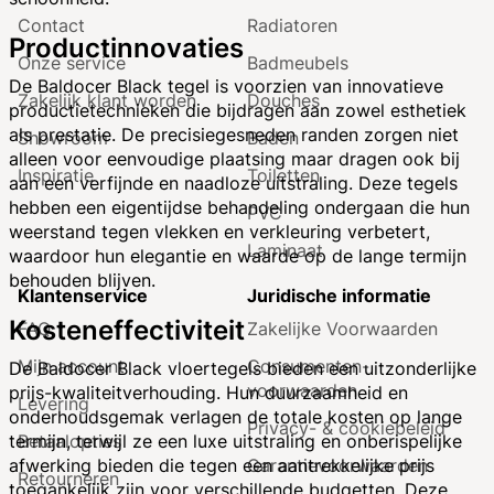
Contact
Radiatoren
Productinnovaties
Onze service
Badmeubels
De Baldocer Black tegel is voorzien van innovatieve
Zakelijk klant worden
Douches
productietechnieken die bijdragen aan zowel esthetiek
als prestatie. De precisiegesneden randen zorgen niet
Showroom
Baden
alleen voor eenvoudige plaatsing maar dragen ook bij
Inspiratie
Toiletten
aan een verfijnde en naadloze uitstraling. Deze tegels
hebben een eigentijdse behandeling ondergaan die hun
PVC
weerstand tegen vlekken en verkleuring verbetert,
Laminaat
waardoor hun elegantie en waarde op de lange termijn
behouden blijven.
Klantenservice
Juridische informatie
Kosteneffectiviteit
FAQ
Zakelijke Voorwaarden
Mijn account
Consumenten­
De Baldocer Black vloertegels bieden een uitzonderlijke
voorwaarden
prijs-kwaliteitverhouding. Hun duurzaamheid en
Levering
onderhoudsgemak verlagen de totale kosten op lange
Privacy- & cookiebeleid
Betaalopties
termijn, terwijl ze een luxe uitstraling en onberispelijke
Garantie­voorwaarden
afwerking bieden die tegen een aantrekkelijke prijs
Retourneren
toegankelijk zijn voor verschillende budgetten. Deze