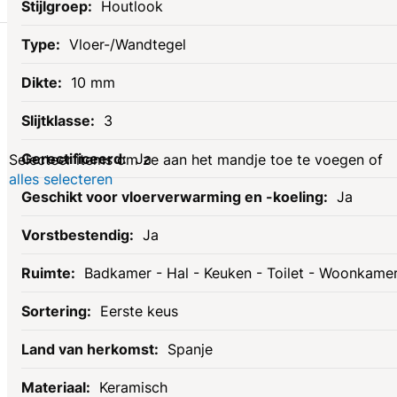
Houtlook
Gerelateerde
Vloer-/Wandtegel
10 mm
producten
3
Ja
Selecteer items om ze aan het mandje toe te voegen of
alles selecteren
Ja
Ja
Badkamer - Hal - Keuken - Toilet - Woonkame
Eerste keus
Spanje
Keramisch