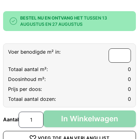
BESTEL NU EN ONTVANG HET
TUSSEN 13
AUGUSTUS EN 27 AUGUSTUS
Voer benodigde m² in:
Totaal aantal m²:
0
Doosinhoud m²:
0
Prijs per doos:
0
Totaal aantal dozen:
0
In Winkelwagen
Aantal
VOEG TOE AAN VERLANGLIJST