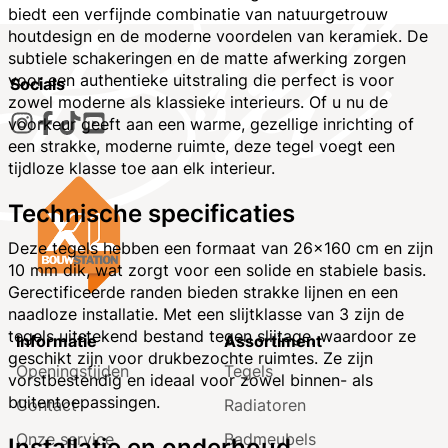
biedt een verfijnde combinatie van natuurgetrouw
houtdesign en de moderne voordelen van keramiek. De
subtiele schakeringen en de matte afwerking zorgen
voor een authentieke uitstraling die perfect is voor
Socials
zowel moderne als klassieke interieurs. Of u nu de
voorkeur geeft aan een warme, gezellige inrichting of
een strakke, moderne ruimte, deze tegel voegt een
tijdloze klasse toe aan elk interieur.
Technische specificaties
Deze tegels hebben een formaat van 26x160 cm en zijn
10 mm dik, wat zorgt voor een solide en stabiele basis.
Gerectificeerde randen bieden strakke lijnen en een
naadloze installatie. Met een slijtklasse van 3 zijn de
tegels uitstekend bestand tegen slijtage, waardoor ze
Informatie
Assortiment
geschikt zijn voor drukbezochte ruimtes. Ze zijn
Openingstijden
Tegels
vorstbestendig en ideaal voor zowel binnen- als
buitentoepassingen.
Contact
Radiatoren
Onze service
Badmeubels
Installatie en onderhoud