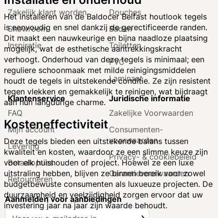
Zakelijk klant worden
Douches
Het installeren van de Baldocer Belfast houtlook tegels
is eenvoudig en snel dankzij de gerectificeerde randen.
Showroom
Baden
Dit maakt een nauwkeurige en bijna naadloze plaatsing
Inspiratie
Toiletten
mogelijk, wat de esthetische aantrekkingskracht
verhoogt. Onderhoud van deze tegels is minimaal; een
PVC
reguliere schoonmaak met milde reinigingsmiddelen
Laminaat
houdt de tegels in uitstekende conditie. Ze zijn resistent
tegen vlekken en gemakkelijk te reinigen, wat bijdraagt
Klantenservice
Juridische informatie
aan hun langdurige charme.
FAQ
Zakelijke Voorwaarden
Kosteneffectiviteit
Mijn account
Consumenten­
voorwaarden
Deze tegels bieden een uitstekende balans tussen
Levering
kwaliteit en kosten, waardoor ze een slimme keuze zijn
Privacy- & cookiebeleid
Betaalopties
voor elk huishouden of project. Hoewel ze een luxe
Garantie­voorwaarden
uitstraling hebben, blijven ze binnen bereik voor zowel
Retourneren
budgetbewuste consumenten als luxueuze projecten. De
duurzaamheid en veelzijdigheid zorgen ervoor dat uw
Aanmelden voor aanbiedingen
investering jaar na jaar zijn waarde behoudt.
A
Inschrijven