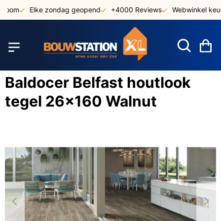
Ga
oom
Elke zondag geopend
+4000 Reviews
Webwinkel keurm
naar
de
inhoud
W
Baldocer Belfast houtlook
tegel 26x160 Walnut