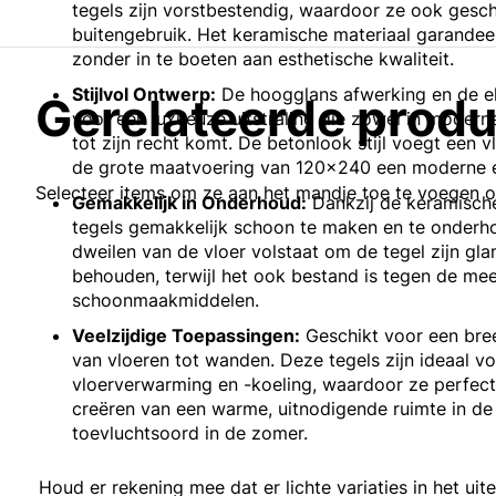
tegels zijn vorstbestendig, waardoor ze ook gesch
buitengebruik. Het keramische materiaal garandee
zonder in te boeten aan esthetische kwaliteit.
Stijlvol Ontwerp:
De hoogglans afwerking en de e
Gerelateerde prod
voor een luxueuze uitstraling die zowel in moderne 
tot zijn recht komt. De betonlook stijl voegt een vle
de grote maatvoering van 120x240 een moderne en
Selecteer items om ze aan het mandje toe te voegen 
Gemakkelijk in Onderhoud:
Dankzij de keramische
tegels gemakkelijk schoon te maken en te onderh
dweilen van de vloer volstaat om de tegel zijn gla
behouden, terwijl het ook bestand is tegen de mee
schoonmaakmiddelen.
Veelzijdige Toepassingen:
Geschikt voor een bree
van vloeren tot wanden. Deze tegels zijn ideaal v
vloerverwarming en -koeling, waardoor ze perfect
creëren van een warme, uitnodigende ruimte in de 
toevluchtsoord in de zomer.
Houd er rekening mee dat er lichte variaties in het uit