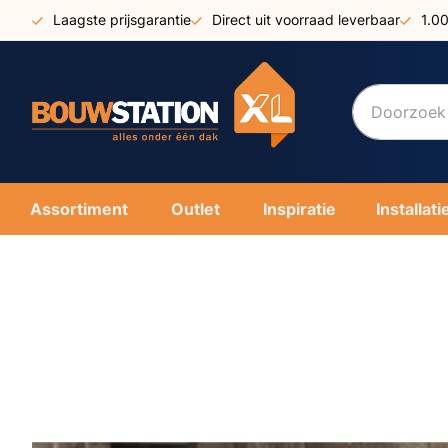
Ga
Laagste prijsgarantie
Direct uit voorraad leverbaar
1.0
naar
de
inhoud
Assortiment
Outlet
Inspiratie
Installati