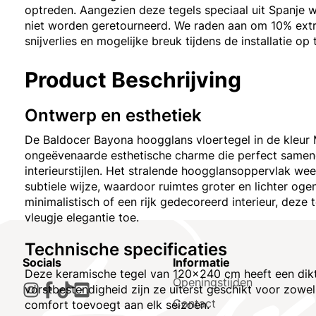
optreden. Aangezien deze tegels speciaal uit Spanje 
niet worden geretourneerd. We raden aan om 10% extr
snijverlies en mogelijke breuk tijdens de installatie op
Product Beschrijving
Ontwerp en esthetiek
De Baldocer Bayona hoogglans vloertegel in de kleur
ongeëvenaarde esthetische charme die perfect samen
interieurstijlen. Het stralende hoogglansoppervlak wee
subtiele wijze, waardoor ruimtes groter en lichter ogen
minimalistisch of een rijk gedecoreerd interieur, deze 
vleugje elegantie toe.
Technische specificaties
Socials
Informatie
Deze keramische tegel van 120x240 cm heeft een dikte
Openingstijden
vorstbestendigheid zijn ze uiterst geschikt voor zow
Contact
comfort toevoegt aan elk seizoen.