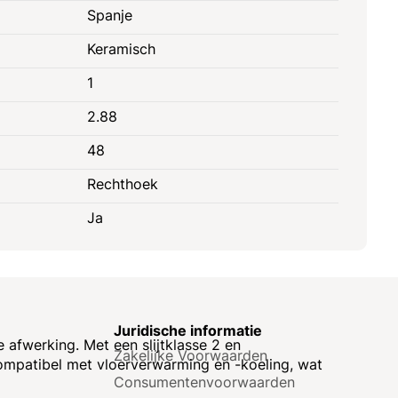
Spanje
Keramisch
1
2.88
48
Rechthoek
Ja
e
Juridische informatie
afwerking. Met een slijtklasse 2 en
Zakelijke Voorwaarden
compatibel met vloerverwarming en -koeling, wat
Consumenten­voorwaarden