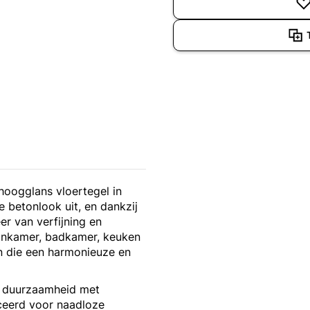
hoogglans vloertegel in
 betonlook uit, en dankzij
r van verfijning en
oonkamer, badkamer, keuken
en die een harmonieuze en
l duurzaamheid met
iceerd voor naadloze