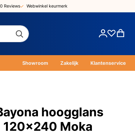
0 Reviews
Webwinkel keurmerk
Account
Win
Showroom
Zakelijk
Klantenservice
Bayona hoogglans
l 120x240 Moka