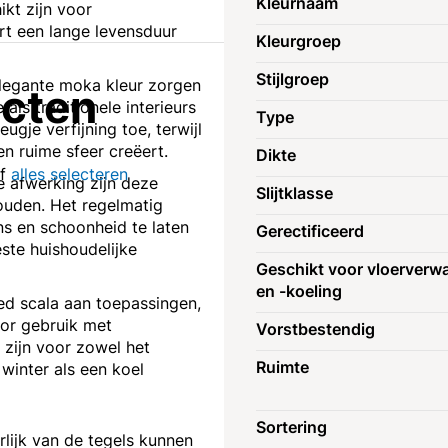
Kleurnaam
ikt zijn voor
rt een lange levensduur
Kleurgroep
Stijlgroep
legante moka kleur zorgen
ucten
als traditionele interieurs
Type
ugje verfijning toe, terwijl
 ruime sfeer creëert.
Dikte
of
alles selecteren
 afwerking zijn deze
Slijtklasse
ouden. Het regelmatig
ns en schoonheid te laten
Gerectificeerd
ste huishoudelijke
Geschikt voor vloerverw
en -koeling
d scala aan toepassingen,
oor gebruik met
Vorstbestendig
 zijn voor zowel het
Ruimte
winter als een koel
Sortering
erlijk van de tegels kunnen