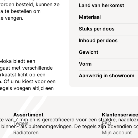
worden besteld, kunnen ze
Land van herkomst
a te bestellen om
Materiaal
 te vangen.
Stuks per doos
Inhoud per doos
Gewicht
 Moka biedt een
Vorm
gaat met verschillende
rkaatst licht op een
Aanwezig in showroom
. Of u nu kiest voor een
tegels voegen altijd een
Assortiment
Klantenservic
 van 7 mm en is gerectificeerd voor een strakke, naadloze 
Tegels
FAQ
el binnen- als buitenomgevingen. De tegels zijn bovendien 
Radiatoren
Mijn account