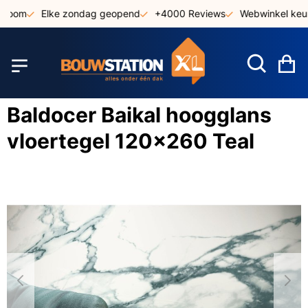
Ga
room
Elke zondag geopend
+4000 Reviews
Webwinkel keurm
naar
de
inhoud
W
Baldocer Baikal hoogglans
vloertegel 120x260 Teal