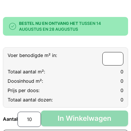
BESTEL NU EN ONTVANG HET
TUSSEN 14
AUGUSTUS EN 28 AUGUSTUS
Voer benodigde m² in:
Totaal aantal m²:
0
Doosinhoud m²:
0
Prijs per doos:
0
Totaal aantal dozen:
0
In Winkelwagen
Aantal