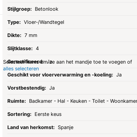
Betonlook
Gerelateerde
Vloer-/Wandtegel
7 mm
producten
4
Ja
Selecteer items om ze aan het mandje toe te voegen of
alles selecteren
Ja
Ja
Badkamer - Hal - Keuken - Toilet - Woonkame
Eerste keus
Spanje