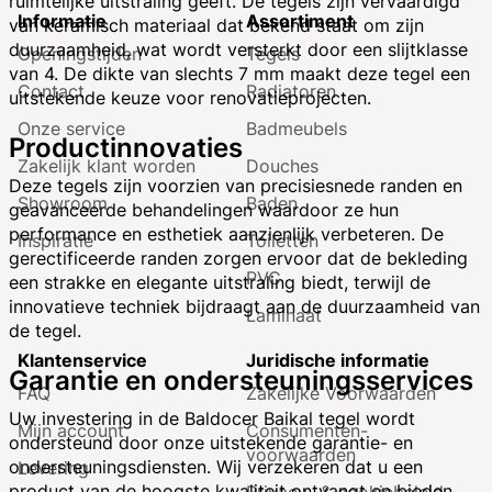
ruimtelijke uitstraling geeft. De tegels zijn vervaardigd
Informatie
Assortiment
van keramisch materiaal dat bekend staat om zijn
duurzaamheid, wat wordt versterkt door een slijtklasse
Openingstijden
Tegels
van 4. De dikte van slechts 7 mm maakt deze tegel een
Contact
Radiatoren
uitstekende keuze voor renovatieprojecten.
Onze service
Badmeubels
Productinnovaties
Zakelijk klant worden
Douches
Deze tegels zijn voorzien van precisiesnede randen en
Showroom
Baden
geavanceerde behandelingen waardoor ze hun
performance en esthetiek aanzienlijk verbeteren. De
Inspiratie
Toiletten
gerectificeerde randen zorgen ervoor dat de bekleding
PVC
een strakke en elegante uitstraling biedt, terwijl de
innovatieve techniek bijdraagt aan de duurzaamheid van
Laminaat
de tegel.
Klantenservice
Juridische informatie
Garantie en ondersteuningsservices
FAQ
Zakelijke Voorwaarden
Uw investering in de Baldocer Baikal tegel wordt
Mijn account
Consumenten­
ondersteund door onze uitstekende garantie- en
voorwaarden
ondersteuningsdiensten. Wij verzekeren dat u een
Levering
product van de hoogste kwaliteit ontvangt en bieden
Privacy- & cookiebeleid