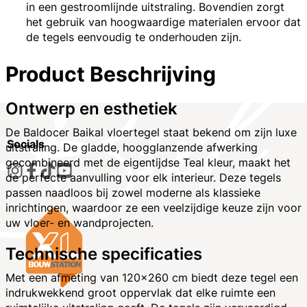
in een gestroomlijnde uitstraling. Bovendien zorgt
het gebruik van hoogwaardige materialen ervoor dat
de tegels eenvoudig te onderhouden zijn.
Product Beschrijving
Ontwerp en esthetiek
De Baldocer Baikal vloertegel staat bekend om zijn luxe
Socials
uitstraling. De gladde, hoogglanzende afwerking
gecombineerd met de eigentijdse Teal kleur, maakt het
de perfecte aanvulling voor elk interieur. Deze tegels
passen naadloos bij zowel moderne als klassieke
inrichtingen, waardoor ze een veelzijdige keuze zijn voor
uw vloer- en wandprojecten.
Technische specificaties
Met een afmeting van 120x260 cm biedt deze tegel een
indrukwekkend groot oppervlak dat elke ruimte een