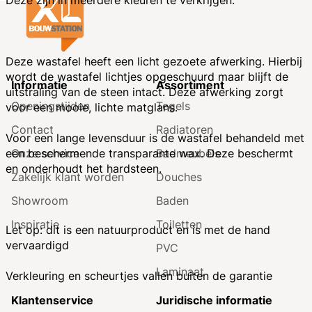
Deze zijn in meerdere kleuren te verkrijgen.
Deze wastafel heeft een licht gezoete afwerking. Hierbij
wordt de wastafel lichtjes opgeschuurd maar blijft de
Informatie
Assortiment
uitstraling van de steen intact. Deze afwerking zorgt
Openingstijden
Tegels
voor een mooie, lichte matglans.
Contact
Radiatoren
Voor een lange levensduur is de wastafel behandeld met
Onze service
Badmeubels
een beschermende transparante wax. Deze beschermt
en onderhoudt het hardsteen.
Zakelijk klant worden
Douches
Showroom
Baden
Inspiratie
Toiletten
Let op: dit is een natuurproduct en is met de hand
vervaardigd
PVC
Laminaat
Verkleuring en scheurtjes vallen buiten de garantie
Klantenservice
Juridische informatie