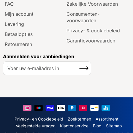
FAQ
Zakelijke Voorwaarden
Mijn account
Consumenten­
voorwaarden
Levering
Privacy- & cookiebeleid
Betaalopties
Garantie­voorwaarden
Retourneren
Aanmelden voor aanbiedingen
A
Inschrijven
b
o
n
n
e
e
r
u
Privacy- en Cookiebeleid
Zoektermen
Assortiment
o
Veelgestelde vragen
Klantenservice
Blog
Sitemap
p