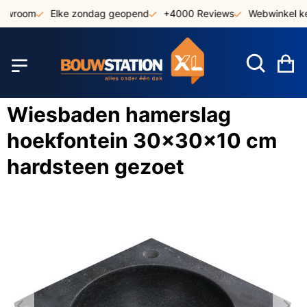
Ga
howroom
Elke zondag geopend
+4000 Reviews
Webwinkel ke
naar
de
inhoud
W
Wiesbaden hamerslag
hoekfontein 30x30x10 cm
hardsteen gezoet