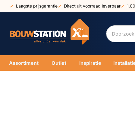
Ga
Laagste prijsgarantie
Direct uit voorraad leverbaar
1.0
naar
de
inhoud
Assortiment
Outlet
Inspiratie
Installati