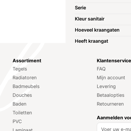
Serie
Kleur sanitair
Hoeveel kraangaten
Heeft kraangat
Assortiment
Klantenservic
Tegels
FAQ
Radiatoren
Mijn account
Badmeubels
Levering
Douches
Betaalopties
Baden
Retourneren
Toiletten
Aanmelden voo
PVC
A
Laminaat