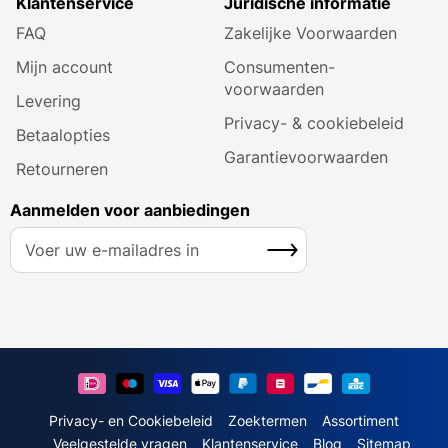
Klantenservice
Juridische informatie
FAQ
Zakelijke Voorwaarden
Mijn account
Consumenten­
voorwaarden
Levering
Privacy- & cookiebeleid
Betaalopties
Garantie­voorwaarden
Retourneren
Aanmelden voor aanbiedingen
A
Inschrijven
b
o
n
n
e
e
r
u
Privacy- en Cookiebeleid
Zoektermen
Assortiment
o
Veelgestelde vragen
Klantenservice
Blog
Sitemap