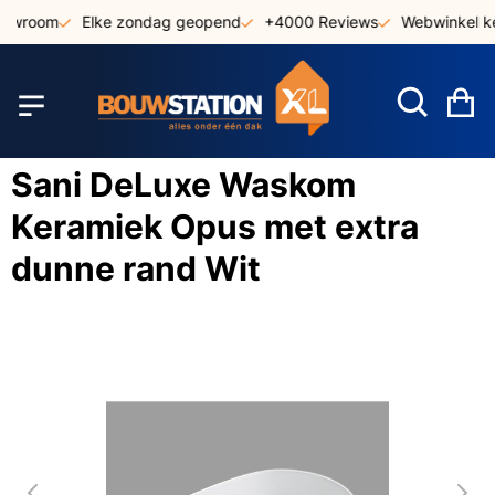
Ga
howroom
Elke zondag geopend
+4000 Reviews
Webwinkel ke
naar
de
inhoud
W
Sani DeLuxe Waskom
Keramiek Opus met extra
dunne rand Wit