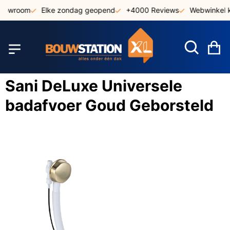
Ga
showroom
Elke zondag geopend
+4000 Reviews
Webwinkel k
naar
de
inhoud
W
Sani DeLuxe Universele
badafvoer Goud Geborsteld