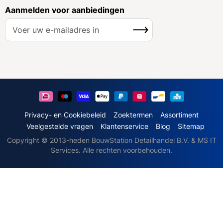
Aanmelden voor aanbiedingen
A
Inschrijven
b
o
n
n
e
e
r
u
Privacy- en Cookiebeleid
Zoektermen
Assortiment
o
Veelgestelde vragen
Klantenservice
Blog
Sitemap
p
Copyright © 2013-heden BouwStation Detailhandel B.V. & MS IT
o
Services. Alle rechten voorbehouden.
n
z
e
n
i
e
u