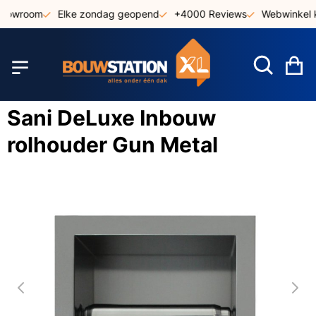
Ga
showroom
Elke zondag geopend
+4000 Reviews
Webwinkel k
naar
de
inhoud
W
Sani DeLuxe Inbouw
rolhouder Gun Metal