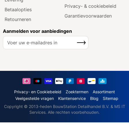
Privacy- & cookiebeleid
Betaalopties
Garantie­voorwaarden
Retourneren
Aanmelden voor aanbiedingen
A
Inschrijven
b
o
n
n
e
e
r
u
Privacy- en Cookiebeleid
Zoektermen
Assortiment
o
Veelgestelde vragen
Klantenservice
Blog
Sitemap
p
Copyright © 2013-heden BouwStation Detailhandel B.V. & MS IT
o
Services. Alle rechten voorbehouden.
n
z
e