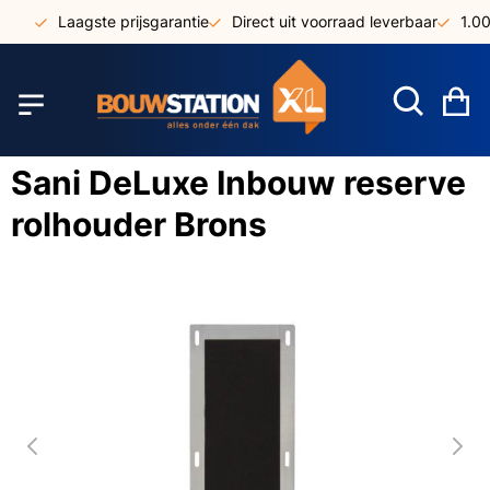
Ga
Laagste prijsgarantie
Direct uit voorraad leverbaar
1.000
naar
de
inhoud
W
Sani DeLuxe Inbouw reserve
rolhouder Brons