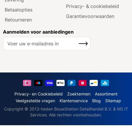
Privacy- & cookiebeleid
Betaalopties
Garantie­voorwaarden
Retourneren
Aanmelden voor aanbiedingen
A
Inschrijven
b
o
n
n
e
e
r
u
Privacy- en Cookiebeleid
Zoektermen
Assortiment
o
Veelgestelde vragen
Klantenservice
Blog
Sitemap
p
Copyright © 2013-heden BouwStation Detailhandel B.V. & MS IT
o
Services. Alle rechten voorbehouden.
n
z
e