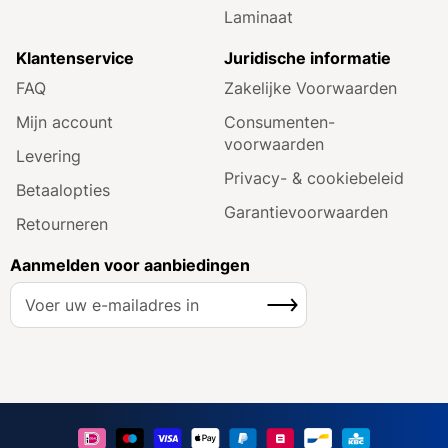
Laminaat
Klantenservice
Juridische informatie
FAQ
Zakelijke Voorwaarden
Mijn account
Consumenten­
voorwaarden
Levering
Privacy- & cookiebeleid
Betaalopties
Garantie­voorwaarden
Retourneren
Aanmelden voor aanbiedingen
A
Inschrijven
b
o
n
n
e
e
r