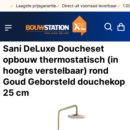
Ga
Laagste prijsgarantie
Direct uit voorraad leverbaar
1.000
naar
de
inhoud
W
Sani DeLuxe Doucheset
opbouw thermostatisch (in
hoogte verstelbaar) rond
Goud Geborsteld douchekop
25 cm