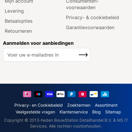
Mijn account
Consumenten­
voorwaarden
Levering
Privacy- & cookiebeleid
Betaalopties
Garantie­voorwaarden
Retourneren
Aanmelden voor aanbiedingen
A
Inschrijven
b
o
n
n
e
e
r
u
Privacy- en Cookiebeleid
Zoektermen
Assortiment
o
Veelgestelde vragen
Klantenservice
Blog
Sitemap
p
Copyright © 2013-heden BouwStation Detailhandel B.V. & MS IT
o
Services. Alle rechten voorbehouden.
n