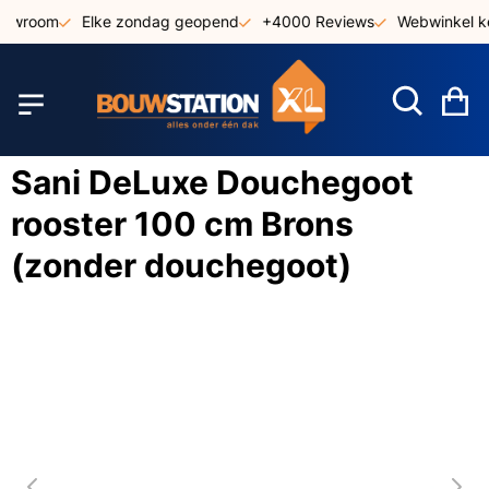
Ga
howroom
Elke zondag geopend
+4000 Reviews
Webwinkel ke
naar
de
inhoud
W
Sani DeLuxe Douchegoot
rooster 100 cm Brons
(zonder douchegoot)