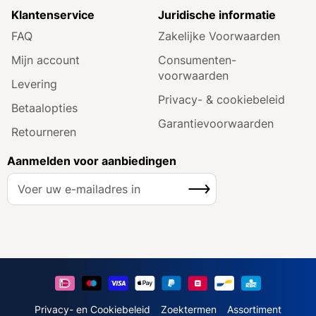
Klantenservice
Juridische informatie
FAQ
Zakelijke Voorwaarden
Mijn account
Consumenten­
voorwaarden
Levering
Privacy- & cookiebeleid
Betaalopties
Garantie­voorwaarden
Retourneren
Aanmelden voor aanbiedingen
A
Inschrijven
b
o
n
n
e
e
r
u
Privacy- en Cookiebeleid
Zoektermen
Assortiment