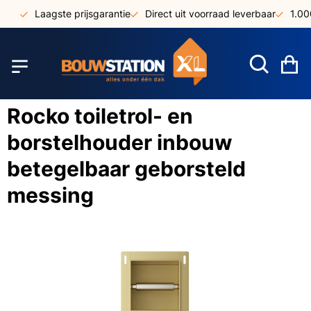
Ga
Laagste prijsgarantie
Direct uit voorraad leverbaar
1.000
naar
de
inhoud
W
Rocko toiletrol- en
borstelhouder inbouw
betegelbaar geborsteld
messing