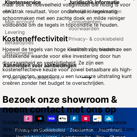
Klantenservice
Juridische informatie
maar ook de hoeveelheid voegmiddel die nodig is voor
FAQ
Zakelijke Voorwaarden
een strak resultaat. Voor onderhoud is regelmatig
schoonmaken met een zachte doek en milde reiniger
Mijn account
Consumenten­
voldoende om de tegels in topconditie te houden.
voorwaarden
Levering
Kosteneffectiviteit
Privacy- & cookiebeleid
Betaalopties
Garantie­voorwaarden
Hoewel de tegels van hoge kwaliteit zijn, bieden ze een
Retourneren
uitstekende waarde voor elke investering door hun
duurzaamheid en veelzijdigheid. Ze zijn een
Aanmelden voor aanbiedingen
kosteneffectieve keuze voor zowel betaalbare als high-
A
end projecten, waardoor u een luxueuze uitstraling kunt
Inschrijven
b
creëren zonder het budget te overschrijden.
o
n
Bezoek onze showroom &
n
neem contact met ons op
e
e
r
Ontdek ons uitgebreide assortiment tegels in levende
u
lijve. Bezoek onze
Showroom
. Heeft u vragen? Email ons
Privacy- en Cookiebeleid
Zoektermen
Assortiment
o
direct op
vragen@bsxl.nl
voor meer informatie. Voor
Veelgestelde vragen
Klantenservice
Blog
Sitemap