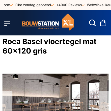
Ga
room
Elke zondag geopend
+4000 Reviews
Webwinkel keurm
naar
de
inhoud
W
Roca Basel vloertegel mat
60x120 gris