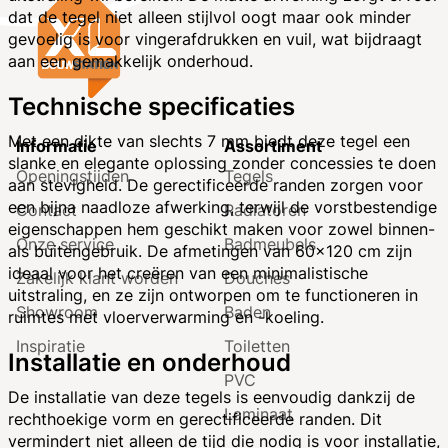
dat de tegel niet alleen stijlvol oogt maar ook minder
gevoelig is voor vingerafdrukken en vuil, wat bijdraagt
aan een gemakkelijk onderhoud.
Technische specificaties
Met een dikte van slechts 7 mm biedt deze tegel een
Informatie
Assortiment
slanke en elegante oplossing zonder concessies te doen
Openingstijden
Tegels
aan stevigheid. De gerectificeerde randen zorgen voor
een bijna naadloze afwerking, terwijl de vorstbestendige
Contact
Radiatoren
eigenschappen hem geschikt maken voor zowel binnen-
Onze service
Badmeubels
als buitengebruik. De afmetingen van 60x120 cm zijn
ideaal voor het creëren van een minimalistische
Zakelijk klant worden
Douches
uitstraling, en ze zijn ontworpen om te functioneren in
Showroom
Baden
ruimtes met vloerverwarming en -koeling.
Inspiratie
Toiletten
Installatie en onderhoud
PVC
De installatie van deze tegels is eenvoudig dankzij de
Laminaat
rechthoekige vorm en gerectificeerde randen. Dit
vermindert niet alleen de tijd die nodig is voor installatie,