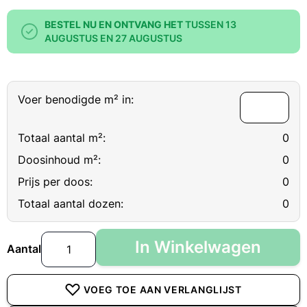
BESTEL NU EN ONTVANG HET
TUSSEN 13
AUGUSTUS EN 27 AUGUSTUS
Voer benodigde m² in:
Totaal aantal m²:
0
Doosinhoud m²:
0
Prijs per doos:
0
Totaal aantal dozen:
0
In Winkelwagen
Aantal
VOEG TOE AAN VERLANGLIJST