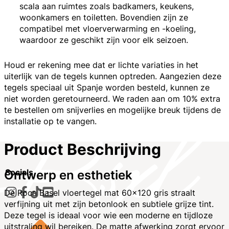
scala aan ruimtes zoals badkamers, keukens,
woonkamers en toiletten. Bovendien zijn ze
compatibel met vloerverwarming en -koeling,
waardoor ze geschikt zijn voor elk seizoen.
Houd er rekening mee dat er lichte variaties in het
uiterlijk van de tegels kunnen optreden. Aangezien deze
tegels speciaal uit Spanje worden besteld, kunnen ze
niet worden geretourneerd. We raden aan om 10% extra
te bestellen om snijverlies en mogelijke breuk tijdens de
installatie op te vangen.
Product Beschrijving
Socials
Ontwerp en esthetiek
De Roca Basel vloertegel mat 60x120 gris straalt
verfijning uit met zijn betonlook en subtiele grijze tint.
Deze tegel is ideaal voor wie een moderne en tijdloze
uitstraling wil bereiken. De matte afwerking zorgt ervoor