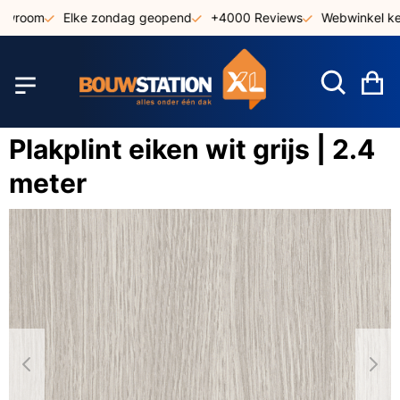
Ga
owroom
Elke zondag geopend
+4000 Reviews
Webwinkel keu
naar
de
inhoud
W
Plakplint eiken wit grijs | 2.4
meter