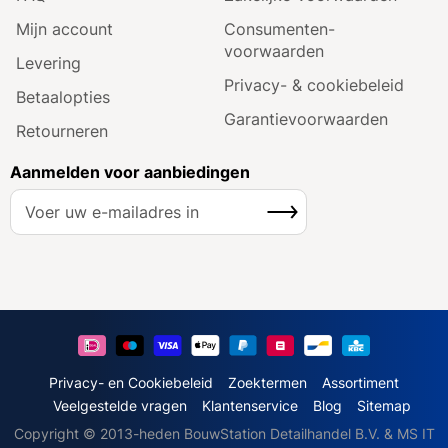
Mijn account
Consumenten­
voorwaarden
Levering
Privacy- & cookiebeleid
Betaalopties
Garantie­voorwaarden
Retourneren
Aanmelden voor aanbiedingen
A
Inschrijven
b
o
n
n
e
e
r
u
Privacy- en Cookiebeleid
Zoektermen
Assortiment
o
Veelgestelde vragen
Klantenservice
Blog
Sitemap
p
Copyright © 2013-heden BouwStation Detailhandel B.V. & MS IT
o