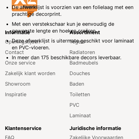
De afwerklijst is voorzien van een folielaag met een
prachtige decorprint.
Met een verstekschaar kun je eenvoudig de
gewenste lengte en hoeken creëren.
Informatie
Assortiment
Deze afwerklijst is uitermate geschikt voor laminaat
Openingstijden
Tegels
en PVC-vloeren.
Contact
Radiatoren
In meer dan
175 beschikbare decors
leverbaar.
Onze service
Badmeubels
Zakelijk klant worden
Douches
Showroom
Baden
Inspiratie
Toiletten
PVC
Laminaat
Klantenservice
Juridische informatie
FAQ
Zakelijke Voorwaarden