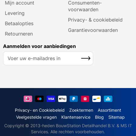
Mijn account
Consumenten­
voorwaarden
Levering
Privacy- & cookiebeleid
Betaalopties
Garantie­voorwaarden
Retourneren
Aanmelden voor aanbiedingen
A
Inschrijven
b
o
n
n
e
e
r
u
Privacy- en Cookiebeleid
Zoektermen
Assortiment
o
Veelgestelde vragen
Klantenservice
Blog
Sitemap
p
Copyright © 2013-heden BouwStation Detailhandel B.V. & MS IT
o
Services. Alle rechten voorbehouden.
n