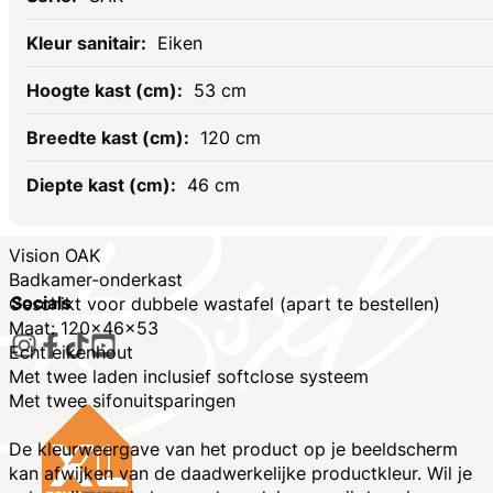
Eiken
53 cm
120 cm
46 cm
Vision OAK
Badkamer-onderkast
Socials
Geschikt voor dubbele wastafel (apart te bestellen)
Maat: 120x46x53
Echt eikenhout
Met twee laden inclusief softclose systeem
Met twee sifonuitsparingen
De kleurweergave van het product op je beeldscherm
kan afwijken van de daadwerkelijke productkleur. Wil je