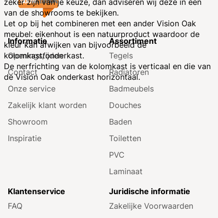
zeker zijn van je keuze, dan adviseren wij deze in een
van de showrooms te bekijken.
Let op bij het combineren met een ander Vision Oak
meubel: eikenhout is een natuurproduct waardoor de
Informatie
Assortiment
kleur kan afwijken van bijvoorbeeld de
Openingstijden
Tegels
kolomkast/onderkast.
De nerfrichting van de kolomkast is verticaal en die van
Contact
Radiatoren
de Vision Oak onderkast horizontaal.
Onze service
Badmeubels
Zakelijk klant worden
Douches
Showroom
Baden
Inspiratie
Toiletten
PVC
Laminaat
Klantenservice
Juridische informatie
FAQ
Zakelijke Voorwaarden