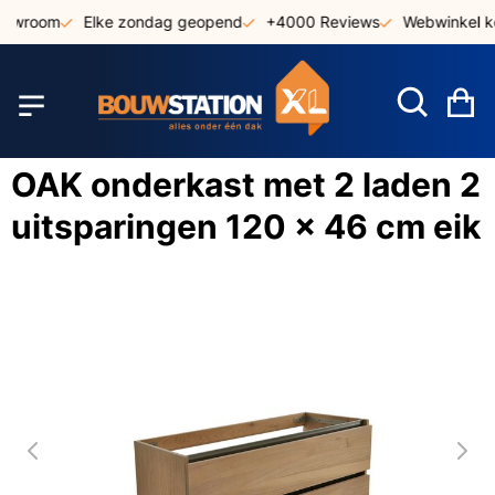
Ga
howroom
Elke zondag geopend
+4000 Reviews
Webwinkel ke
naar
de
inhoud
W
OAK onderkast met 2 laden 2
uitsparingen 120 x 46 cm eik