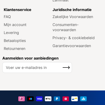
Klantenservice
Juridische informatie
FAQ
Zakelijke Voorwaarden
Mijn account
Consumenten­
voorwaarden
Levering
Privacy- & cookiebeleid
Betaalopties
Garantie­voorwaarden
Retourneren
Aanmelden voor aanbiedingen
A
Inschrijven
b
o
n
n
e
e
r