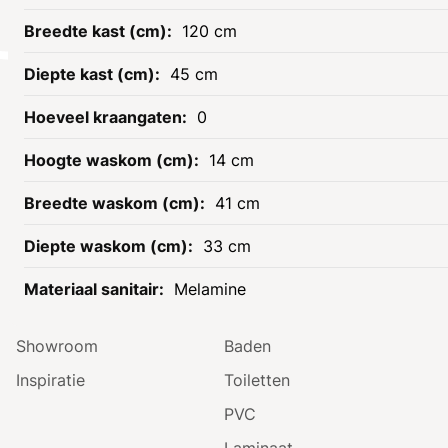
120 cm
45 cm
0
14 cm
Informatie
Assortiment
41 cm
Openingstijden
Tegels
Contact
Radiatoren
33 cm
Onze service
Badmeubels
Melamine
Zakelijk klant worden
Douches
Showroom
Baden
Inspiratie
Toiletten
PVC
Laminaat