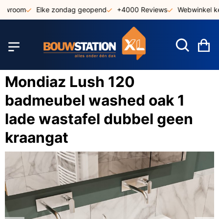
Ga
owroom
Elke zondag geopend
+4000 Reviews
Webwinkel ke
naar
de
inhoud
W
Mondiaz Lush 120
badmeubel washed oak 1
lade wastafel dubbel geen
kraangat