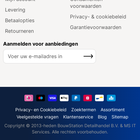
voorwaarden
Levering
Privacy- & cookiebeleid
Betaalopties
Garantie­voorwaarden
Retourneren
Aanmelden voor aanbiedingen
A
Inschrijven
b
o
n
n
e
e
r
u
Privacy- en Cookiebeleid
Zoektermen
Assortiment
o
Veelgestelde vragen
Klantenservice
Blog
Sitemap
p
Copyright © 2013-heden BouwStation Detailhandel B.V. & MS IT
o
Services. Alle rechten voorbehouden.
n