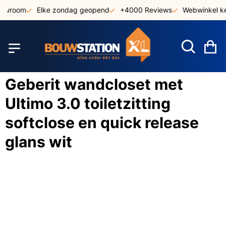
Ga
howroom
Elke zondag geopend
+4000 Reviews
Webwinkel ke
naar
de
inhoud
W
Geberit wandcloset met
Ultimo 3.0 toiletzitting
softclose en quick release
glans wit