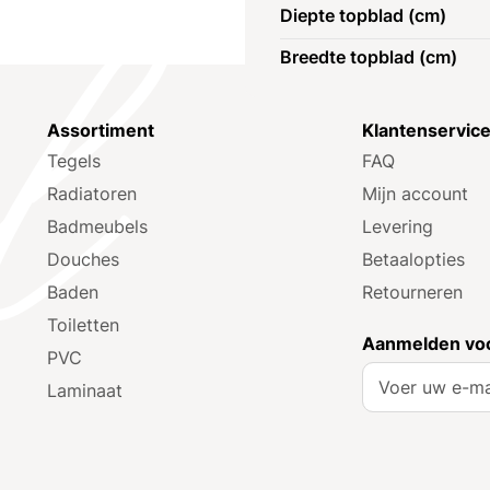
Diepte topblad (cm)
Breedte topblad (cm)
Assortiment
Klantenservic
Tegels
FAQ
Radiatoren
Mijn account
Badmeubels
Levering
Douches
Betaalopties
Baden
Retourneren
Toiletten
Aanmelden voo
PVC
A
Laminaat
b
o
n
n