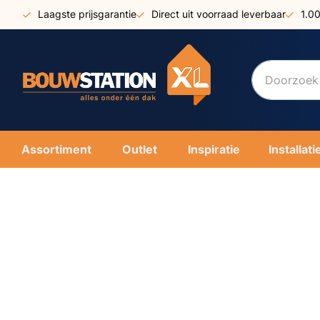
Ga
Laagste prijsgarantie
Direct uit voorraad leverbaar
1.0
naar
de
inhoud
Assortiment
Outlet
Inspiratie
Installati