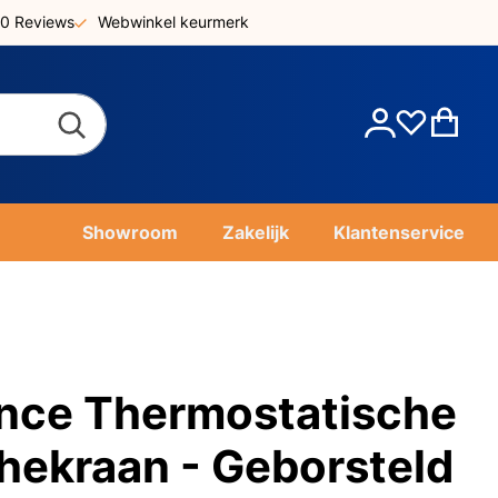
0 Reviews
Webwinkel keurmerk
Account
Win
Showroom
Zakelijk
Klantenservice
nce Thermostatische
ekraan - Geborsteld