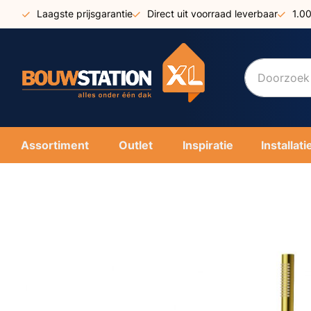
Ga
Laagste prijsgarantie
Direct uit voorraad leverbaar
1.0
naar
de
inhoud
Assortiment
Outlet
Inspiratie
Installati