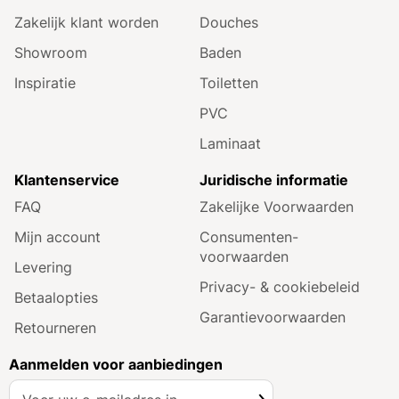
Zakelijk klant worden
Douches
Showroom
Baden
Inspiratie
Toiletten
PVC
Laminaat
Klantenservice
Juridische informatie
FAQ
Zakelijke Voorwaarden
Mijn account
Consumenten­
voorwaarden
Levering
Privacy- & cookiebeleid
Betaalopties
Garantie­voorwaarden
Retourneren
Aanmelden voor aanbiedingen
A
Inschrijven