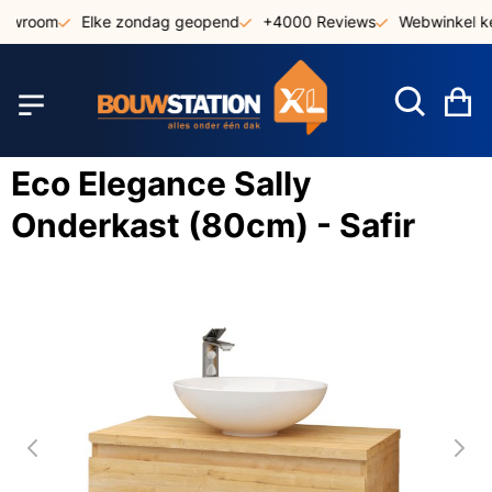
Ga
howroom
Elke zondag geopend
+4000 Reviews
Webwinkel ke
naar
de
inhoud
W
Eco Elegance Sally
Onderkast (80cm) - Safir