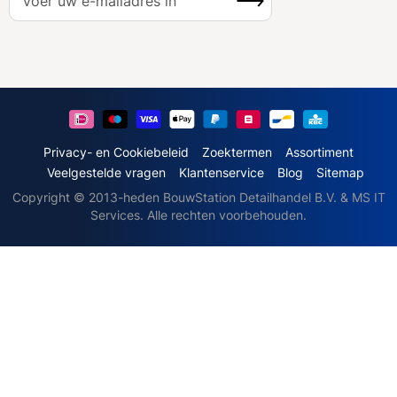
b
o
n
n
e
e
r
u
Privacy- en Cookiebeleid
Zoektermen
Assortiment
o
Veelgestelde vragen
Klantenservice
Blog
Sitemap
p
Copyright © 2013-heden BouwStation Detailhandel B.V. & MS IT
o
Services. Alle rechten voorbehouden.
n
z
e
n
i
e
u
w
s