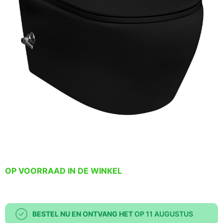
OP VOORRAAD IN DE WINKEL
BESTEL NU EN ONTVANG HET
OP 11 AUGUSTUS