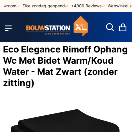
Ga
howroom
Elke zondag geopend
+4000 Reviews
Webwinkel ke
naar
de
inhoud
W
Eco Elegance Rimoff Ophang
Wc Met Bidet Warm/Koud
Water - Mat Zwart (zonder
zitting)