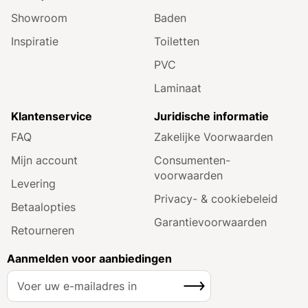
Showroom
Baden
Inspiratie
Toiletten
PVC
Laminaat
Klantenservice
Juridische informatie
FAQ
Zakelijke Voorwaarden
Mijn account
Consumenten­
voorwaarden
Levering
Privacy- & cookiebeleid
Betaalopties
Garantie­voorwaarden
Retourneren
Aanmelden voor aanbiedingen
A
Inschrijven
b
o