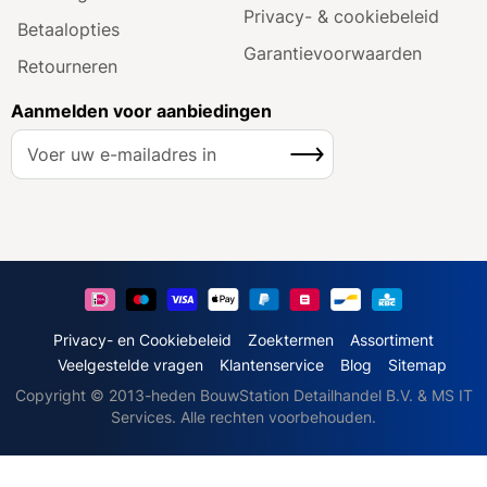
Privacy- & cookiebeleid
Betaalopties
Garantie­voorwaarden
Retourneren
Aanmelden voor aanbiedingen
A
Inschrijven
b
o
n
n
e
e
r
u
Privacy- en Cookiebeleid
Zoektermen
Assortiment
o
Veelgestelde vragen
Klantenservice
Blog
Sitemap
p
Copyright © 2013-heden BouwStation Detailhandel B.V. & MS IT
o
Services. Alle rechten voorbehouden.
n
z
e