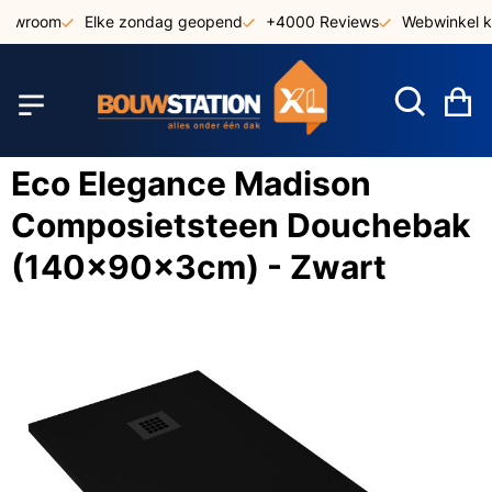
Ga
howroom
Elke zondag geopend
+4000 Reviews
Webwinkel k
naar
de
inhoud
W
Eco Elegance Madison
Composietsteen Douchebak
(140x90x3cm) - Zwart