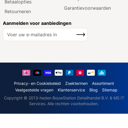
Betaalopties
Garantie­voorwaarden
Retourneren
Aanmelden voor aanbiedingen
A
Inschrijven
b
o
n
n
e
e
r
u
Privacy- en Cookiebeleid
Zoektermen
Assortiment
o
Veelgestelde vragen
Klantenservice
Blog
Sitemap
p
Copyright © 2013-heden BouwStation Detailhandel B.V. & MS IT
o
Services. Alle rechten voorbehouden.
n
z
e
n