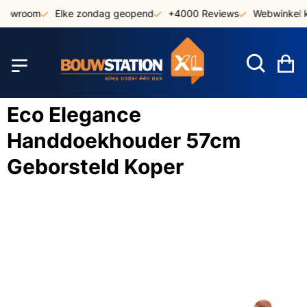
Ga
showroom
Elke zondag geopend
+4000 Reviews
Webwinkel k
naar
de
inhoud
W
Eco Elegance
Handdoekhouder 57cm
Geborsteld Koper