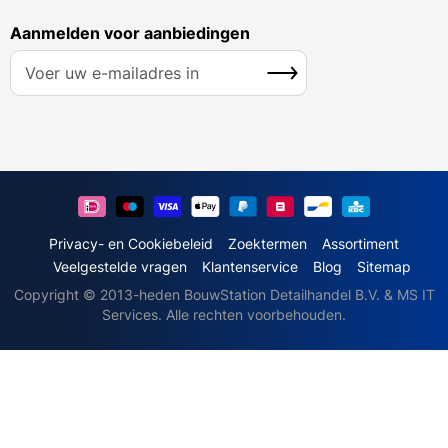
Aanmelden voor aanbiedingen
A
Inschrijven
b
o
n
n
e
e
r
u
Privacy- en Cookiebeleid
Zoektermen
Assortiment
o
Veelgestelde vragen
Klantenservice
Blog
Sitemap
p
Copyright © 2013-heden BouwStation Detailhandel B.V. & MS IT
o
Services. Alle rechten voorbehouden.
n
z
e
n
i
e