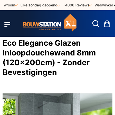
Ga
howroom
Elke zondag geopend
+4000 Reviews
Webwinkel k
naar
de
inhoud
W
Eco Elegance Glazen
Inloopdouchewand 8mm
(120x200cm) - Zonder
Bevestigingen