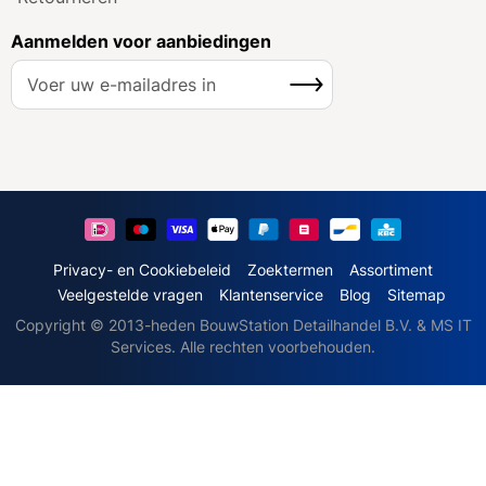
Aanmelden voor aanbiedingen
A
Inschrijven
b
o
n
n
e
e
r
u
Privacy- en Cookiebeleid
Zoektermen
Assortiment
o
Veelgestelde vragen
Klantenservice
Blog
Sitemap
p
Copyright © 2013-heden BouwStation Detailhandel B.V. & MS IT
o
Services. Alle rechten voorbehouden.
n
z
e
n
i
e