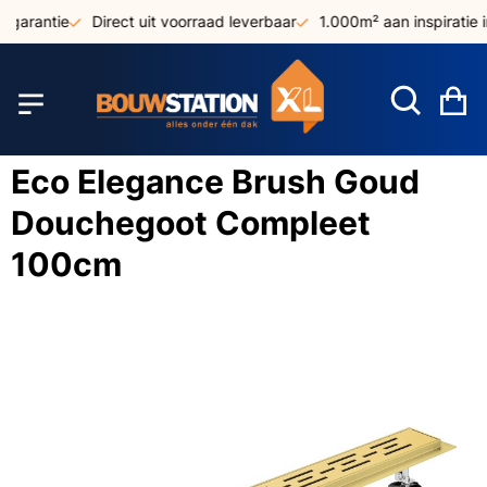
Ga
sgarantie
Direct uit voorraad leverbaar
1.000m² aan inspiratie 
naar
de
inhoud
W
Eco Elegance Brush Goud
Douchegoot Compleet
100cm