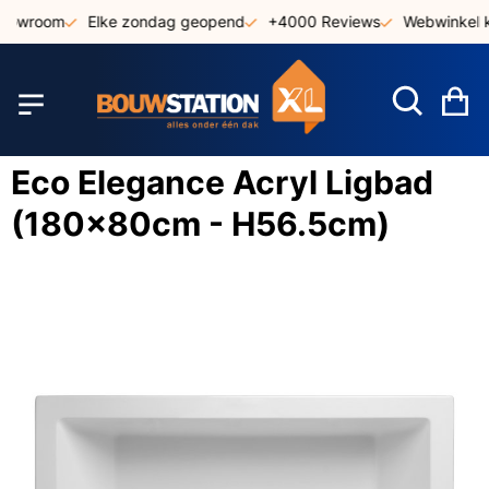
Ga
showroom
Elke zondag geopend
+4000 Reviews
Webwinkel k
naar
de
inhoud
W
Eco Elegance Acryl Ligbad
(180x80cm - H56.5cm)