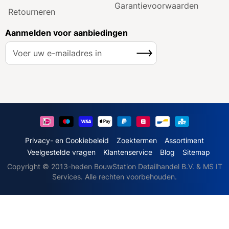
Garantie­voorwaarden
Retourneren
Aanmelden voor aanbiedingen
A
Inschrijven
b
o
n
n
e
e
r
u
Privacy- en Cookiebeleid
Zoektermen
Assortiment
o
Veelgestelde vragen
Klantenservice
Blog
Sitemap
p
Copyright © 2013-heden BouwStation Detailhandel B.V. & MS IT
o
Services. Alle rechten voorbehouden.
n
z
e
n
i