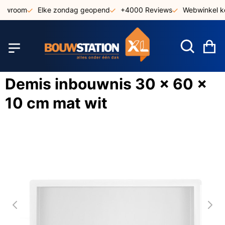
Ga
howroom
Elke zondag geopend
+4000 Reviews
Webwinkel ke
naar
de
inhoud
W
Demis inbouwnis 30 x 60 x
10 cm mat wit