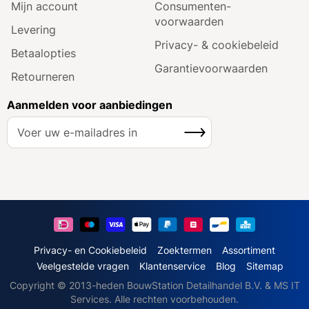
Mijn account
Consumenten­
voorwaarden
Levering
Privacy- & cookiebeleid
Betaalopties
Garantie­voorwaarden
Retourneren
Aanmelden voor aanbiedingen
A
Inschrijven
b
o
n
n
e
e
r
u
Privacy- en Cookiebeleid
Zoektermen
Assortiment
o
Veelgestelde vragen
Klantenservice
Blog
Sitemap
p
Copyright © 2013-heden BouwStation Detailhandel B.V. & MS IT
o
Services. Alle rechten voorbehouden.
n