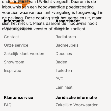
onder invloed van UV-licht vergeelt. Daarom is de
inbouwnis van een hoogwaardige poedercoating
voorzien waarvan een anti-vergeling is toegevoegd in
de deklaag. Deze coating stelt het vergelen uit, maar
Informatie
Assortiment
sluit het niet uit. Plaats daarom de inbouwnis nooit
Openingstijden
Tegels
direct naast een venster of direct in zonlicht.
Contact
Radiatoren
Onze service
Badmeubels
Zakelijk klant worden
Douches
Showroom
Baden
Inspiratie
Toiletten
PVC
Laminaat
Klantenservice
Juridische informatie
FAQ
Zakelijke Voorwaarden