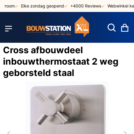
Ga
owroom
Elke zondag geopend
+4000 Reviews
Webwinkel ke
naar
de
inhoud
W
Cross afbouwdeel
inbouwthermostaat 2 weg
geborsteld staal