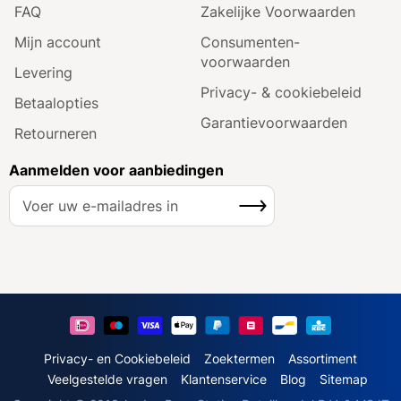
FAQ
Zakelijke Voorwaarden
Mijn account
Consumenten­
voorwaarden
Levering
Privacy- & cookiebeleid
Betaalopties
Garantie­voorwaarden
Retourneren
Aanmelden voor aanbiedingen
A
Inschrijven
b
o
n
n
e
e
r
u
Privacy- en Cookiebeleid
Zoektermen
Assortiment
o
Veelgestelde vragen
Klantenservice
Blog
Sitemap
p