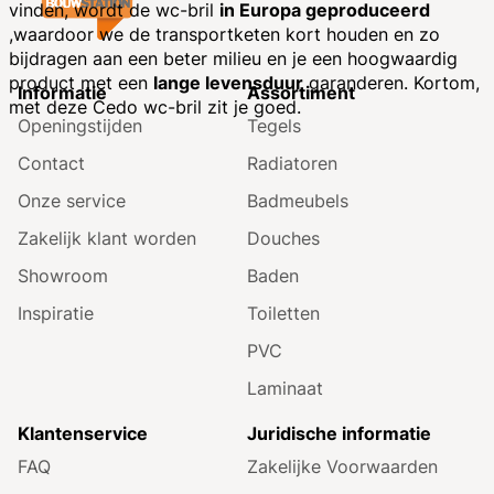
vinden, wordt de wc-bril
in Europa geproduceerd
,waardoor we de transportketen kort houden en zo
bijdragen aan een beter milieu en je een hoogwaardig
product met een
lange levensduur
garanderen. Kortom,
Informatie
Assortiment
met deze Cedo wc-bril zit je goed.
Openingstijden
Tegels
Contact
Radiatoren
Onze service
Badmeubels
Zakelijk klant worden
Douches
Showroom
Baden
Inspiratie
Toiletten
PVC
Laminaat
Klantenservice
Juridische informatie
FAQ
Zakelijke Voorwaarden