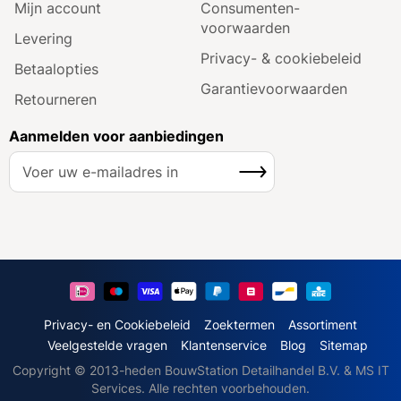
Mijn account
Consumenten­
voorwaarden
Levering
Privacy- & cookiebeleid
Betaalopties
Garantie­voorwaarden
Retourneren
Aanmelden voor aanbiedingen
A
Inschrijven
b
o
n
n
e
e
r
u
Privacy- en Cookiebeleid
Zoektermen
Assortiment
o
Veelgestelde vragen
Klantenservice
Blog
Sitemap
p
Copyright © 2013-heden BouwStation Detailhandel B.V. & MS IT
o
Services. Alle rechten voorbehouden.
n