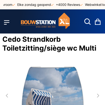
Ga
howroom
Elke zondag geopend
+4000 Reviews
Webwinkel ke
naar
de
inhoud
W
Cedo Strandkorb
Toiletzitting/siège wc Multi