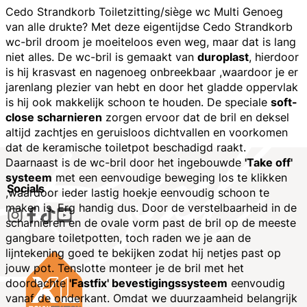
Cedo Strandkorb Toiletzitting/siège wc Multi Genoeg
van alle drukte? Met deze eigentijdse Cedo Strandkorb
wc-bril droom je moeiteloos even weg, maar dat is lang
niet alles. De wc-bril is gemaakt van
duroplast
, hierdoor
is hij krasvast en nagenoeg onbreekbaar ,waardoor je er
jarenlang plezier van hebt en door het gladde oppervlak
is hij ook makkelijk schoon te houden. De speciale
soft-
close scharnieren
zorgen ervoor dat de bril en deksel
altijd zachtjes en geruisloos dichtvallen en voorkomen
dat de keramische toiletpot beschadigd raakt.
Daarnaast is de wc-bril door het ingebouwde
'Take off'
systeem
met een eenvoudige beweging los te klikken
Socials
,waardoor ieder lastig hoekje eenvoudig schoon te
maken is. Erg handig dus. Door de verstelbaarheid in de
scharnieren en de ovale vorm past de bril op de meeste
gangbare toiletpotten, toch raden we je aan de
lijntekening goed te bekijken zodat hij netjes past op
jouw pot. Tenslotte monteer je de bril met het
doordachte
'Fastfix' bevestigingssysteem
eenvoudig
vanaf de onderkant. Omdat we duurzaamheid belangrijk