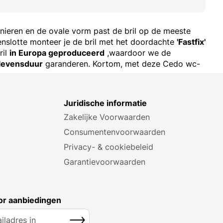
rnieren en de ovale vorm past de bril op de meeste
Tenslotte monteer je de bril met het doordachte
'Fastfix'
ril
in Europa geproduceerd
,waardoor we de
 levensduur
garanderen. Kortom, met deze Cedo wc-
e
Juridische informatie
Zakelijke Voorwaarden
Consumenten­voorwaarden
Privacy- & cookiebeleid
Garantie­voorwaarden
r aanbiedingen
Inschrijven