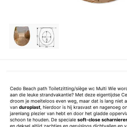
Cedo Beach path Toiletzitting/siège wc Multi Wie word
aan die leuke strandvakantie? Met deze eigentijdse C
droom je moeiteloos even weg, maar dat is lang niet a
van
duroplast
, hierdoor is hij krasvast en nagenoeg 
jarenlang plezier van hebt en door het gladde oppervla
schoon te houden. De speciale
soft-close scharniere
en deksel altijd zachtjes en geruisloos dichtvallen en