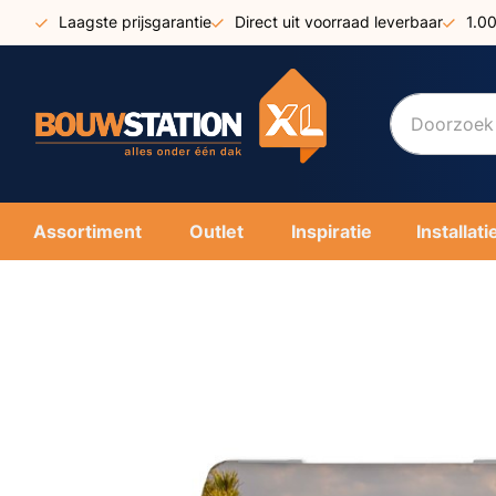
Ga
Laagste prijsgarantie
Direct uit voorraad leverbaar
1.0
naar
de
inhoud
Assortiment
Outlet
Inspiratie
Installati