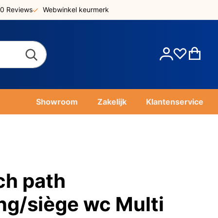
0 Reviews
Webwinkel keurmerk
Account
Win
Showroom
Zakelijk
Klantenservice
ch path
ing/siège wc Multi