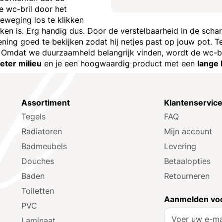
e wc-bril door het
weging los te klikken
en is. Erg handig dus. Door de verstelbaarheid in de scha
ening goed te bekijken zodat hij netjes past op jouw pot. 
 Omdat we duurzaamheid belangrijk vinden, wordt de wc-b
eter milieu
en je een hoogwaardig product met een
lange
Assortiment
Klantenservic
Tegels
FAQ
Radiatoren
Mijn account
Badmeubels
Levering
Douches
Betaalopties
Baden
Retourneren
Toiletten
Aanmelden voo
PVC
A
Laminaat