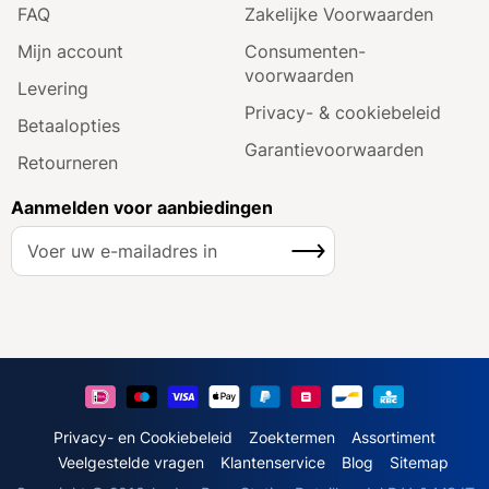
FAQ
Zakelijke Voorwaarden
Mijn account
Consumenten­
voorwaarden
Levering
Privacy- & cookiebeleid
Betaalopties
Garantie­voorwaarden
Retourneren
Aanmelden voor aanbiedingen
A
Inschrijven
b
o
n
n
e
e
r
u
Privacy- en Cookiebeleid
Zoektermen
Assortiment
o
Veelgestelde vragen
Klantenservice
Blog
Sitemap
p