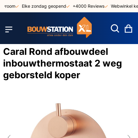
Ga
owroom
Elke zondag geopend
+4000 Reviews
Webwinkel ke
naar
de
inhoud
W
Caral Rond afbouwdeel
inbouwthermostaat 2 weg
geborsteld koper