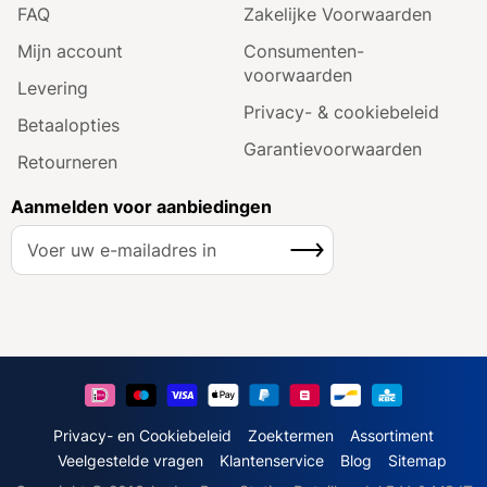
FAQ
Zakelijke Voorwaarden
Mijn account
Consumenten­
voorwaarden
Levering
Privacy- & cookiebeleid
Betaalopties
Garantie­voorwaarden
Retourneren
Aanmelden voor aanbiedingen
A
Inschrijven
b
o
n
n
e
e
r
u
Privacy- en Cookiebeleid
Zoektermen
Assortiment
o
Veelgestelde vragen
Klantenservice
Blog
Sitemap
p