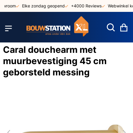
Ga
howroom
Elke zondag geopend
+4000 Reviews
Webwinkel ke
naar
de
inhoud
W
Caral douchearm met
muurbevestiging 45 cm
geborsteld messing