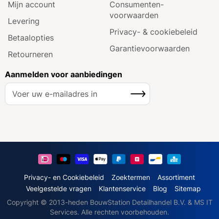
Mijn account
Consumenten­
voorwaarden
Levering
Privacy- & cookiebeleid
Betaalopties
Garantie­voorwaarden
Retourneren
Aanmelden voor aanbiedingen
A
Inschrijven
b
o
n
n
e
e
r
u
Privacy- en Cookiebeleid
Zoektermen
Assortiment
o
Veelgestelde vragen
Klantenservice
Blog
Sitemap
p
Copyright © 2013-heden BouwStation Detailhandel B.V. & MS IT
o
Services. Alle rechten voorbehouden.
n