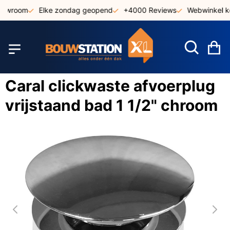
Ga
howroom
Elke zondag geopend
+4000 Reviews
Webwinkel ke
naar
de
inhoud
W
Caral clickwaste afvoerplug
vrijstaand bad 1 1/2" chroom