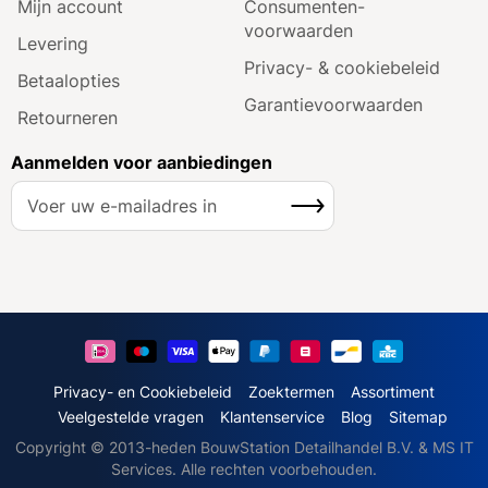
Mijn account
Consumenten­
voorwaarden
Levering
Privacy- & cookiebeleid
Betaalopties
Garantie­voorwaarden
Retourneren
Aanmelden voor aanbiedingen
A
Inschrijven
b
o
n
n
e
e
r
u
Privacy- en Cookiebeleid
Zoektermen
Assortiment
o
Veelgestelde vragen
Klantenservice
Blog
Sitemap
p
Copyright © 2013-heden BouwStation Detailhandel B.V. & MS IT
o
Services. Alle rechten voorbehouden.
n