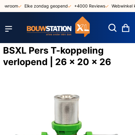
Ga
showroom
Elke zondag geopend
+4000 Reviews
Webwinkel k
naar
de
inhoud
W
BSXL Pers T-koppeling
verlopend | 26 x 20 x 26