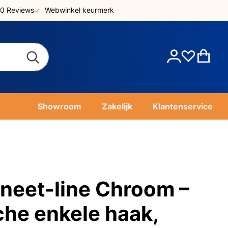
0 Reviews
Webwinkel keurmerk
Account
Win
Showroom
Zakelijk
Klantenservice
eet-line Chroom –
he enkele haak,