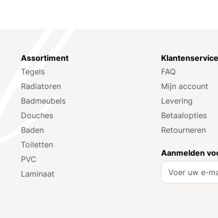
Assortiment
Klantenservic
Tegels
FAQ
Radiatoren
Mijn account
Badmeubels
Levering
Douches
Betaalopties
Baden
Retourneren
Toiletten
Aanmelden voo
PVC
A
Laminaat
b
o
n
n