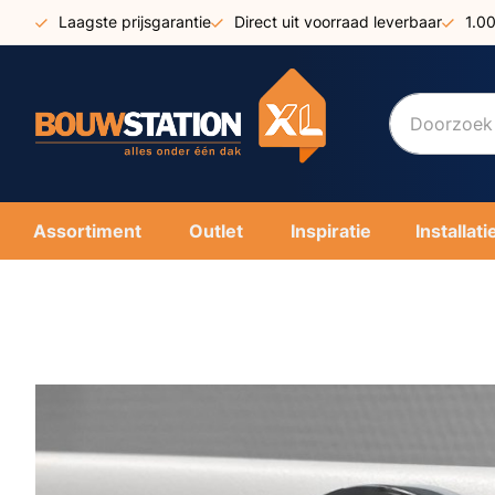
Ga
Laagste prijsgarantie
Direct uit voorraad leverbaar
1.0
naar
de
inhoud
Assortiment
Outlet
Inspiratie
Installati