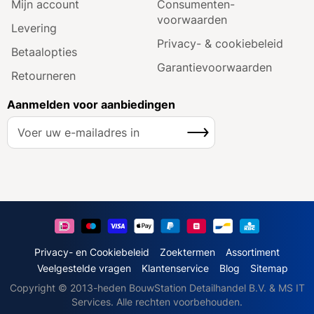
Mijn account
Consumenten­
voorwaarden
Levering
Privacy- & cookiebeleid
Betaalopties
Garantie­voorwaarden
Retourneren
Aanmelden voor aanbiedingen
A
Inschrijven
b
o
n
n
e
e
r
u
Privacy- en Cookiebeleid
Zoektermen
Assortiment
o
Veelgestelde vragen
Klantenservice
Blog
Sitemap
p
Copyright © 2013-heden BouwStation Detailhandel B.V. & MS IT
o
Services. Alle rechten voorbehouden.
n