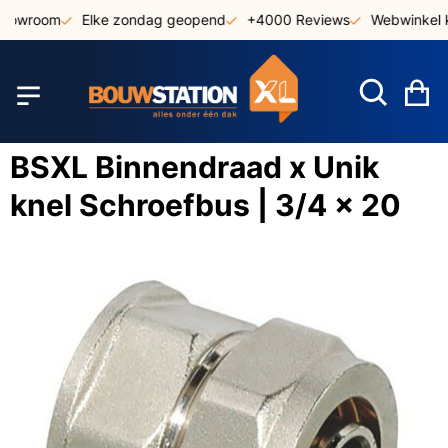
Ga
showroom
Elke zondag geopend
+4000 Reviews
Webwinkel k
naar
de
inhoud
W
BSXL Binnendraad x Unik
knel Schroefbus | 3/4 x 20