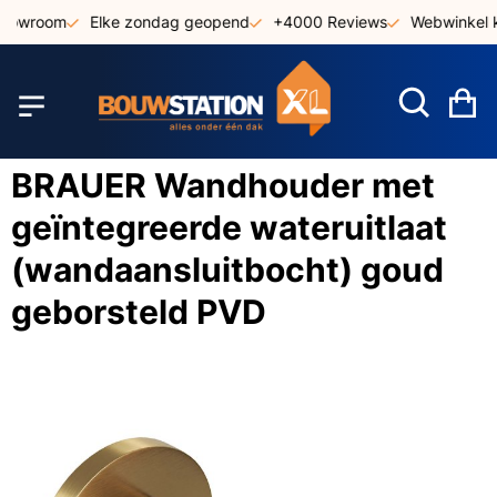
Ga
showroom
Elke zondag geopend
+4000 Reviews
Webwinkel k
naar
de
inhoud
W
BRAUER Wandhouder met
geïntegreerde wateruitlaat
(wandaansluitbocht) goud
geborsteld PVD