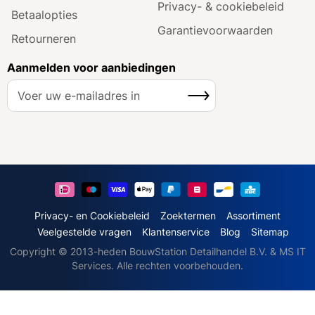
Privacy- & cookiebeleid
Betaalopties
Garantie­voorwaarden
Retourneren
Aanmelden voor aanbiedingen
A
Inschrijven
b
o
n
n
e
e
r
u
Privacy- en Cookiebeleid
Zoektermen
Assortiment
o
Veelgestelde vragen
Klantenservice
Blog
Sitemap
p
Copyright © 2013-heden BouwStation Detailhandel B.V. & MS IT
o
Services. Alle rechten voorbehouden.
n
z
e