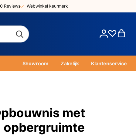
0 Reviews
Webwinkel keurmerk
Account
Win
Showroom
Zakelijk
Klantenservice
pbouwnis met
 opbergruimte