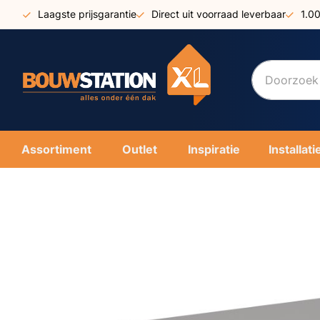
Ga
Laagste prijsgarantie
Direct uit voorraad leverbaar
1.0
naar
de
inhoud
Assortiment
Outlet
Inspiratie
Installati