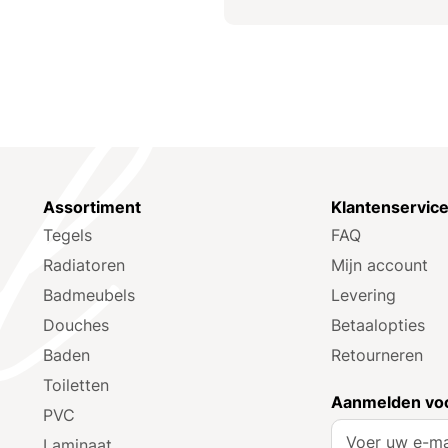
Assortiment
Klantenservic
Tegels
FAQ
Radiatoren
Mijn account
Badmeubels
Levering
Douches
Betaalopties
Baden
Retourneren
Toiletten
Aanmelden voo
PVC
A
Laminaat